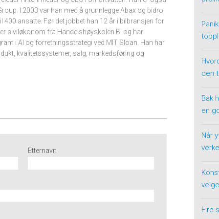
 Group. I 2003 var han med å grunnlegge Abax og bidro
 til 400 ansatte. Før det jobbet han 12 år i bilbransjen for
Panik
er siviløkonom fra Handelshøyskolen BI og har
toppl
ram i AI og forretningsstrategi ved MIT Sloan. Han har
produkt, kvalitetssystemer, salg, markedsføring og
Hvor
den 
Bak h
en g
Når y
verke
Etternavn
Konst
velge
Fire 