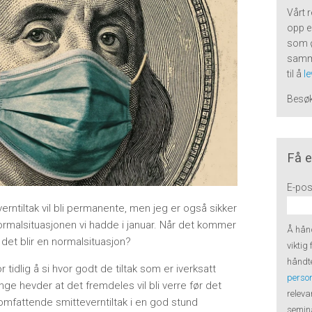
Vårt 
opp e
som 
samme
til å
l
Besø
Få e
E-pos
verntiltak vil bli permanente, men jeg er også sikker
normalsituasjonen vi hadde i januar. Når det kommer
Å hånd
r det blir en normalsituasjon?
viktig
håndte
 tidlig å si hvor godt de tiltak som er iverksatt
perso
Mange hevder at det fremdeles vil bli verre før det
releva
ha omfattende smitteverntiltak i en god stund
semina