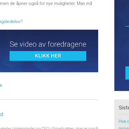
r, men de åpner også for nye muligheter. Man må
ngsledelse?
se
Sist
rd
Hva d
provi
releder i Interimleder og CEO i Smartvatten. Han er også