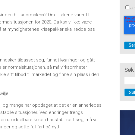
Je
ør den blir «normalen»? Om tiltakene varer til
 normalsituasjonen for 2020. Da kan vi ikke være
å at myndighetenes krisepakker skal redde oss
ennesker tilpasset seg, funnet løsninger og gått
te er normalsituasjonen, så må virksomheter
Søk 
le sitt tilbud til markedet og finne sin plass i den
Sø
vilje.
se, og mange har oppdaget at det er en annerledes
stabile situasjoner. Ved endringer trengs
en umiddelbare krisen har stabilisert seg, må vi
nger og sette full fart på nytt.