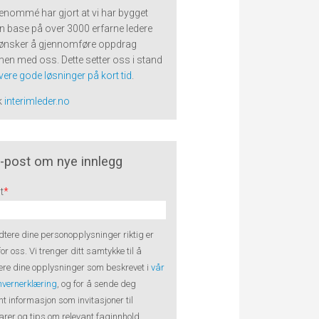
renommé har gjort at vi har bygget
n base på over 3000 erfarne ledere
ønsker å gjennomføre oppdrag
n med oss. Dette setter oss i stand
evere gode løsninger på kort tid
.
k
interimleder.no
-post om nye innlegg
t
*
tere dine personopplysninger riktig er
 for oss. Vi trenger ditt samtykke til å
re dine opplysninger som beskrevet i
vår
nvernerklæring
, og for å sende deg
nt informasjon som invitasjoner til
rer og tips om relevant faginnhold.