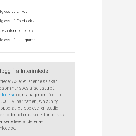
lg oss på LinkedIn ›
lg oss på Facebook ›
søk interimleder.no ›
lg oss på Instagram ›
logg fra Interimleder
imleder AS er et ledende selskap i
 som har spesialisert seg på
imledelse
og management for hire
2001. Vi har hatt en jevn økning i
l oppdrag og opplever en stadig
e modenhet i markedet for bruk av
aliserte leverandører av
imledelse.