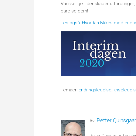
Vanskelige tider skaper utfordringe
bare se dem!
Les også: Hvordan lykkes med endri
Temaer:
Endringsledelse
,
kriseledel
Petter Quinsgaa
Av:
Petter Quinsgaard er sty