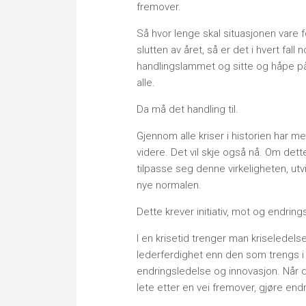
fremover.
Så hvor lenge skal situasjonen vare f
slutten av året, så er det i hvert fall
handlingslammet og sitte og håpe p
alle.
Da må det handling til.
Gjennom alle kriser i historien har m
videre. Det vil skje også nå. Om det
tilpasse seg denne virkeligheten, utvik
nye normalen.
Dette krever initiativ, mot og endrings
I en krisetid trenger man kriseledel
lederferdighet enn den som trengs i 
endringsledelse og innovasjon. Når d
lete etter en vei fremover, gjøre endri