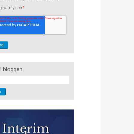
g samtykker
*
i bloggen
k