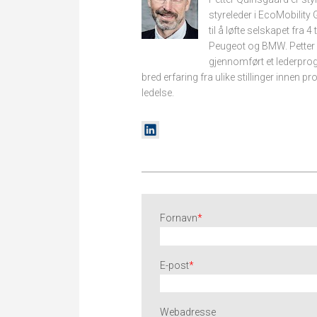
styreleder i EcoMobility
til å løfte selskapet fra 4
Peugeot og BMW. Petter 
gjennomført et lederprog
bred erfaring fra ulike stillinger innen 
ledelse.
Fornavn
*
E-post
*
Webadresse