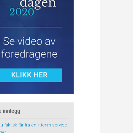
e innlegg
u faktisk får fra en interim service
der