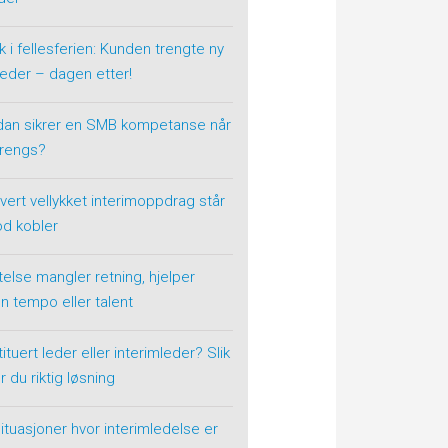
k i fellesferien: Kunden trengte ny
eder – dagen etter!
dan sikrer en SMB kompetanse når
trengs?
vert vellykket interimoppdrag står
od kobler
telse mangler retning, hjelper
n tempo eller talent
ituert leder eller interimleder? Slik
r du riktig løsning
situasjoner hvor interimledelse er