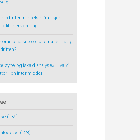
 valg
 med interimledelse: fra ukjent
p til anerkjent fag
nerasjonsskifte et alternativ til salg
driften?
ke øyne og iskald analyse»: Hva vi
tter i en interimleder
aer
lse
(139)
rimledelse
(123)