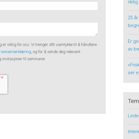
riktig
25 år
begre
Er ge
g er viktig for oss. Vi trenger ditt samtykke til å håndtere
av be
rsonvernerklæring
, og for å sende deg relevant
invitasjoner til seminarer.
«Fris
ser e
Tem
Lede
Inte