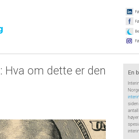
Fø
Fø
Be
Fø
: Hva om dette er den
En b
Inter
Norge
inter
siden 
antal
høyer
spesi
inter