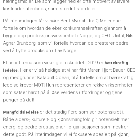
næringsmidler. De som legger ned er ofte motivert av lavere
kostnader utenlands, samt stordriftsfordeler.
På Interimdagen får vi høre Bent Myrdahl fra Q-Meieriene
fortelle om hvordan de øker konkurransekraften gjennom å
bygge opp produksjonsvirksomhet i Norge, og CEO i Jøtul, Nils-
Agnar Brunborg, som vil fortelle hvordan de presterer bedre
ved å flytte produksjon ut av Norge.
Et annet tema som virkelig er i skuddet i 2019 er
bærekraftig
. Her er vi så heldige at vi har fått Maren Hjort Bauer, CEO
ledelse
og medgründer Katapult Ocean, til å fortelle om at bærekraftig
ledelse krever MOT! Hun representerer en rekke virksomheter
som satser hardt på å løse verdens utfordringer og tjene
penger på det!
er det stadig flere som ser potensialet i.
Mangfoldsledelse
Både alders-, kulturelt- og kjønnsmangfold gir potensielt mer
energi og bedre prestasjoner i organisasjoner som mestrer
dette godt. På Interimdagen vil vi fokusere spesielt på kjønn,