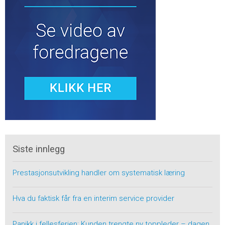
Siste innlegg
Prestasjonsutvikling handler om systematisk læring
Hva du faktisk får fra en interim service provider
Panikk i fellesferien: Kunden trengte ny toppleder – dagen