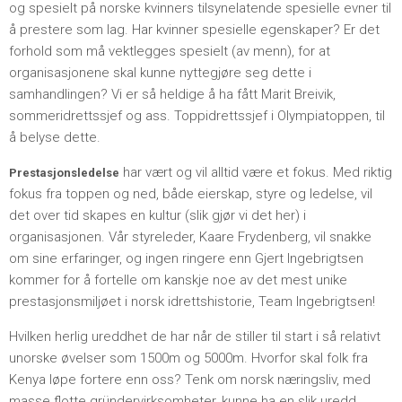
og spesielt på norske kvinners tilsynelatende spesielle evner til
å prestere som lag. Har kvinner spesielle egenskaper? Er det
forhold som må vektlegges spesielt (av menn), for at
organisasjonene skal kunne nyttegjøre seg dette i
samhandlingen? Vi er så heldige å ha fått Marit Breivik,
sommeridrettssjef og ass. Toppidrettssjef i Olympiatoppen, til
å belyse dette.
har vært og vil alltid være et fokus. Med riktig
Prestasjonsledelse
fokus fra toppen og ned, både eierskap, styre og ledelse, vil
det over tid skapes en kultur (slik gjør vi det her) i
organisasjonen. Vår styreleder, Kaare Frydenberg, vil snakke
om sine erfaringer, og ingen ringere enn Gjert Ingebrigtsen
kommer for å fortelle om kanskje noe av det mest unike
prestasjonsmiljøet i norsk idrettshistorie, Team Ingebrigtsen!
Hvilken herlig ureddhet de har når de stiller til start i så relativt
unorske øvelser som 1500m og 5000m. Hvorfor skal folk fra
Kenya løpe fortere enn oss? Tenk om norsk næringsliv, med
masse flotte gründervirksomheter, kunne ha en slik uredd