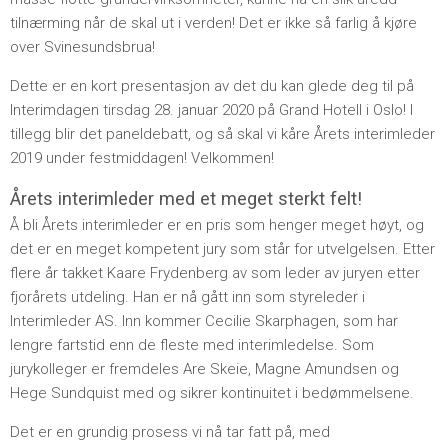
tilnærming når de skal ut i verden! Det er ikke så farlig å kjøre
over Svinesundsbrua!
Dette er en kort presentasjon av det du kan glede deg til på
Interimdagen tirsdag 28. januar 2020 på Grand Hotell i Oslo! I
tillegg blir det paneldebatt, og så skal vi kåre Årets interimleder
2019 under festmiddagen! Velkommen!
Årets interimleder med et meget sterkt felt!
Å bli Årets interimleder er en pris som henger meget høyt, og
det er en meget kompetent jury som står for utvelgelsen. Etter
flere år takket Kaare Frydenberg av som leder av juryen etter
fjorårets utdeling. Han er nå gått inn som styreleder i
Interimleder AS. Inn kommer Cecilie Skarphagen, som har
lengre fartstid enn de fleste med interimledelse. Som
jurykolleger er fremdeles Are Skeie, Magne Amundsen og
Hege Sundquist med og sikrer kontinuitet i bedømmelsene.
Det er en grundig prosess vi nå tar fatt på, med