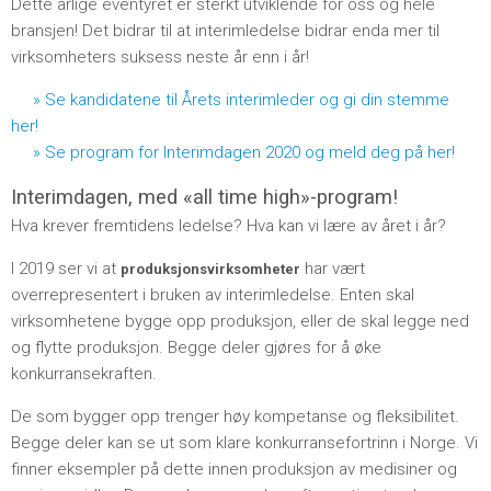
Dette årlige eventyret er sterkt utviklende for oss og hele
bransjen! Det bidrar til at interimledelse bidrar enda mer til
virksomheters suksess neste år enn i år!
» Se kandidatene til Årets interimleder og gi din stemme
her!
» Se program for Interimdagen 2020 og meld deg på her!
Interimdagen, med «all time high»-program!
Hva krever fremtidens ledelse? Hva kan vi lære av året i år?
I 2019 ser vi at
har vært
produksjonsvirksomheter
overrepresentert i bruken av interimledelse. Enten skal
virksomhetene bygge opp produksjon, eller de skal legge ned
og flytte produksjon. Begge deler gjøres for å øke
konkurransekraften.
De som bygger opp trenger høy kompetanse og fleksibilitet.
Begge deler kan se ut som klare konkurransefortrinn i Norge. Vi
finner eksempler på dette innen produksjon av medisiner og