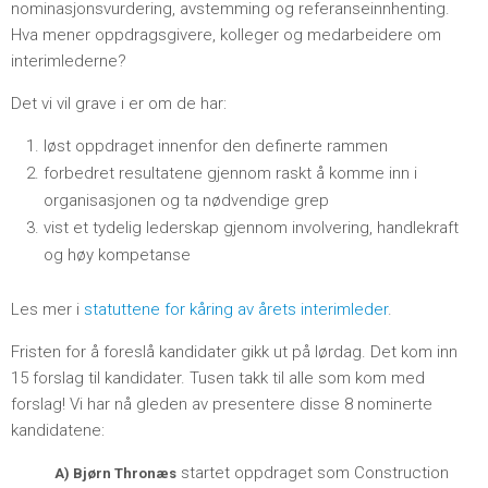
nominasjonsvurdering, avstemming og referanseinnhenting.
Hva mener oppdragsgivere, kolleger og medarbeidere om
interimlederne?
Det vi vil grave i er om de har:
løst oppdraget innenfor den definerte rammen
forbedret resultatene gjennom raskt å komme inn i
organisasjonen og ta nødvendige grep
vist et tydelig lederskap gjennom involvering, handlekraft
og høy kompetanse
Les mer i
statuttene for kåring av årets interimleder
.
Fristen for å foreslå kandidater gikk ut på lørdag. Det kom inn
15 forslag til kandidater. Tusen takk til alle som kom med
forslag! Vi har nå gleden av presentere disse 8 nominerte
kandidatene:
startet oppdraget som Construction
A)
Bjørn Thronæs