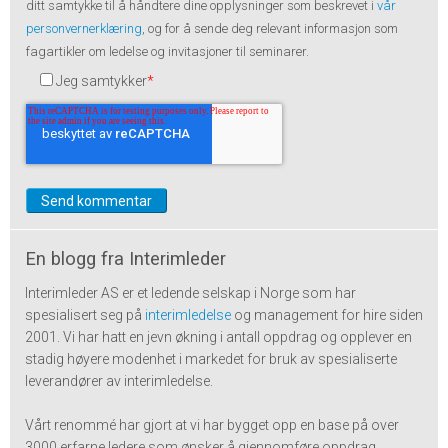
ditt samtykke til å håndtere dine opplysninger som beskrevet i
vår
personvernerklæring
, og for å sende deg relevant informasjon som
fagartikler om ledelse og invitasjoner til seminarer.
Jeg samtykker
*
En blogg fra Interimleder
Interimleder AS er et ledende selskap i Norge som har
spesialisert seg på
interimledelse
og management for hire siden
2001. Vi har hatt en jevn økning i antall oppdrag og opplever en
stadig høyere modenhet i markedet for bruk av spesialiserte
leverandører av interimledelse.
Vårt renommé har gjort at vi har bygget opp en base på over
3000 erfarne ledere som ønsker å gjennomføre oppdrag