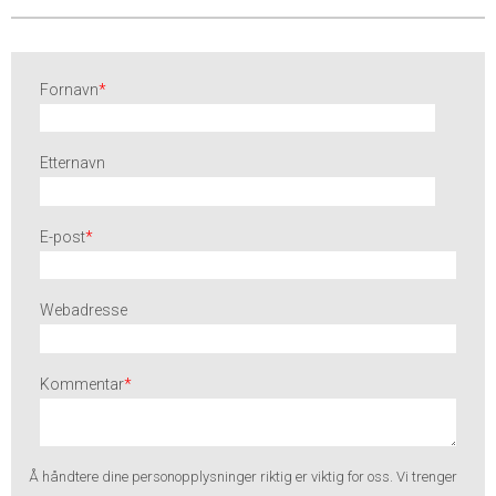
Fornavn
*
Etternavn
E-post
*
Webadresse
Kommentar
*
Å håndtere dine
personopplysninger
riktig er viktig for oss. Vi trenger