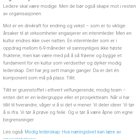
Ledere skal være modige. Men de bør også skape mot i resten
av organisasjonen.
Mot er en drivkraft for endring og vekst – som er to viktige
årsaker til at virksomheter engasjerer en interimleder. Men en
kultur endres ikke over natten. En interimleder som er i
oppdrag mellom 6-9 måneder vil sannsynligvis ikke høste
fruktene, men kan være med på å så frøene og bygge et
fundament for en kultur som verdsetter og dyrker modig
lederskap. Det har jeg sett mange ganger. Da er det én
komponent som må på plass: Tillit.
Tillit er grunnstoffet i ethvert velfungerende, modig team –
enten det er en ledergruppe eller et prosjektteam. Når vi har
tillit til hverandre, våger vi å si det vi mener. Vi deler ideer. Vi tør
å si ifra. Vi tør å prøve og feile. Og vi tør å være åpne om egne
begrensninger.
Les også:
Modig lederskap: Hva næringslivet kan lære av