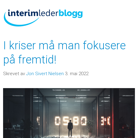
I kriser må man fokusere
på fremtid!
Skrevet av
Jon Sivert Nielsen
3. mai 2022