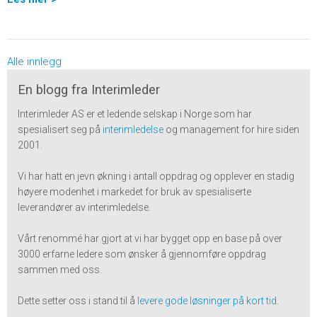
Alle innlegg
En blogg fra Interimleder
Interimleder AS er et ledende selskap i Norge som har
spesialisert seg på
interimledelse
og management for hire siden
2001.
Vi har hatt en jevn økning i antall oppdrag og opplever en stadig
høyere modenhet i markedet for bruk av spesialiserte
leverandører av interimledelse.
Vårt renommé har gjort at vi har bygget opp en base på over
3000 erfarne ledere som ønsker å gjennomføre oppdrag
sammen med oss.
Dette setter oss i stand til å
levere gode løsninger på kort tid
.