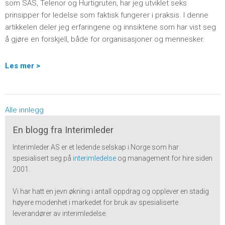
som SAS, Telenor og Hurtigruten, har jeg utviklet seks
prinsipper for ledelse som faktisk fungerer i praksis. I denne
artikkelen deler jeg erfaringene og innsiktene som har vist seg
å gjøre en forskjell, både for organisasjoner og mennesker.
Les mer >
Alle innlegg
En blogg fra Interimleder
Interimleder AS er et ledende selskap i Norge som har
spesialisert seg på
interimledelse
og management for hire siden
2001.
Vi har hatt en jevn økning i antall oppdrag og opplever en stadig
høyere modenhet i markedet for bruk av spesialiserte
leverandører av interimledelse.