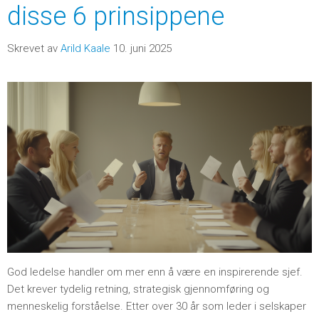
disse 6 prinsippene
Skrevet av
Arild Kaale
10. juni 2025
God ledelse handler om mer enn å være en inspirerende sjef.
Det krever tydelig retning, strategisk gjennomføring og
menneskelig forståelse. Ett
er over 30 år som leder i selskaper