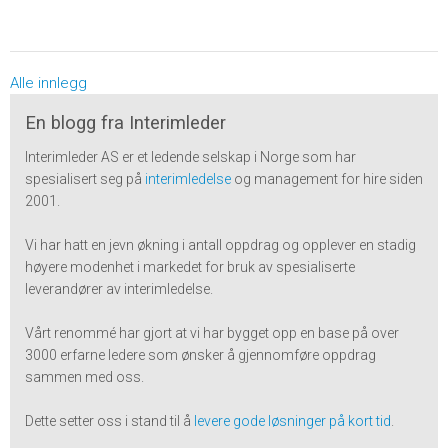
Alle innlegg
En blogg fra Interimleder
Interimleder AS er et ledende selskap i Norge som har
spesialisert seg på
interimledelse
og management for hire siden
2001.
Vi har hatt en jevn økning i antall oppdrag og opplever en stadig
høyere modenhet i markedet for bruk av spesialiserte
leverandører av interimledelse.
Vårt renommé har gjort at vi har bygget opp en base på over
3000 erfarne ledere som ønsker å gjennomføre oppdrag
sammen med oss.
Dette setter oss i stand til å
levere gode løsninger på kort tid
.