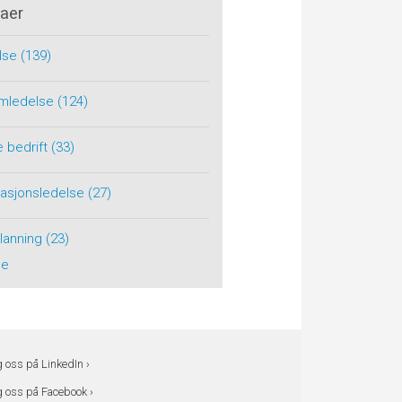
aer
lse
(139)
rimledelse
(124)
e bedrift
(33)
tasjonsledelse
(27)
planning
(23)
le
g oss på LinkedIn ›
g oss på Facebook ›