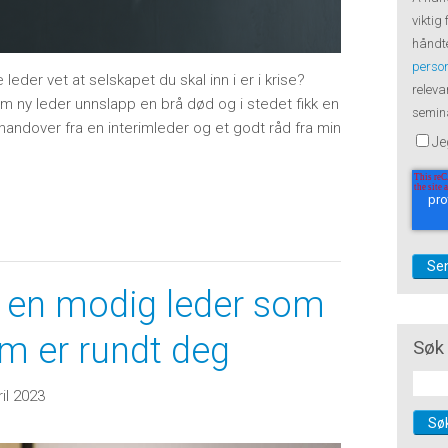
viktig
håndte
perso
eder vet at selskapet du skal inn i er i krise?
releva
m ny leder unnslapp en brå død og i stedet fikk en
semina
handover fra en interimleder og et godt råd fra min
Je
i en modig leder som
om er rundt deg
Søk 
ril 2023
Sø