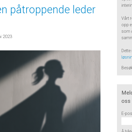
inter
en påtroppende leder
Vårt 
opp e
som 
i 2023
samm
Dette 
løsnin
Besø
Meld
oss
E-pos
Å hånd