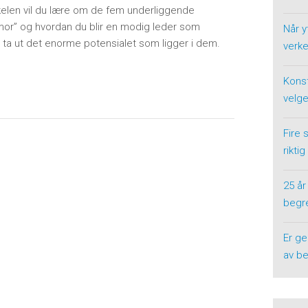
ikkelen vil du lære om de fem underliggende
s mor” og hvordan du blir en modig leder som
Når y
å ta ut det enorme potensialet som ligger i dem.
verke
Konst
velge
Fire 
riktig
25 år
begre
Er ge
av be