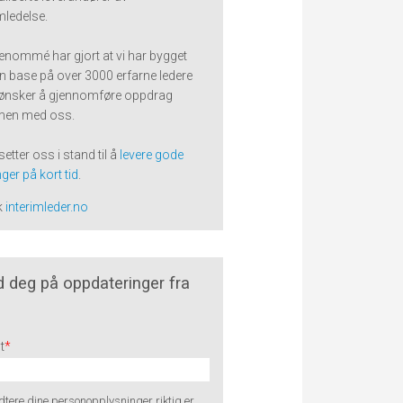
imledelse.
renommé har gjort at vi har bygget
n base på over 3000 erfarne ledere
ønsker å gjennomføre oppdrag
en med oss.
setter oss i stand til å
levere gode
ger på kort tid
.
k
interimleder.no
 deg på oppdateringer fra
t
*
tere dine personopplysninger riktig er