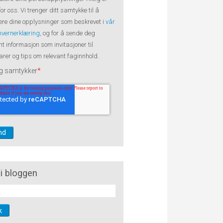
 for oss. Vi trenger ditt samtykke til å
re dine opplysninger som beskrevet i
vår
nvernerklæring
, og for å sende deg
nt informasjon som invitasjoner til
rer og tips om relevant faginnhold.
g samtykker
*
i bloggen
k