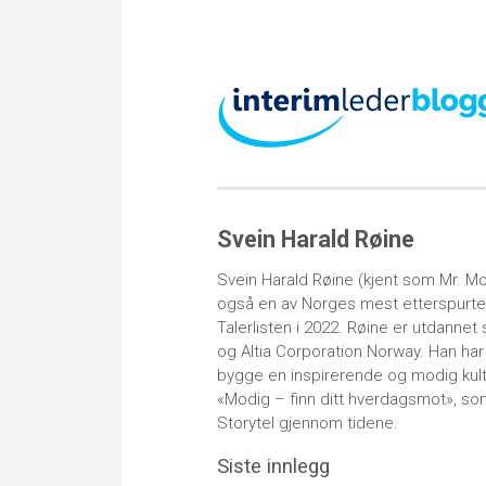
Svein Harald Røine
Svein Harald Røine (kjent som Mr. Mo
også en av Norges mest etterspurte f
Talerlisten i 2022. Røine er utdannet 
og Altia Corporation Norway. Han ha
bygge en inspirerende og modig kult
«Modig – finn ditt hverdagsmot», so
Storytel gjennom tidene.
Siste innlegg