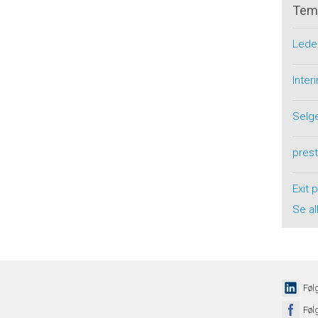
Tem
Lede
Inte
Selg
pres
Exit 
Se al
Føl
Føl