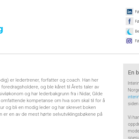
Fø
Fø
Be
Fø
En b
dig) er ledertrener, forfatter og coach. Han her
Inter
oredragsholdere, og ble kåret til Årets taler av
Norge
siviløkonom og har lederbakgrunn fra i Nidar, Gilde
inter
r omfattende kompetanse om hva som skal til for å
siden
ur og bli en modig leder og har skrevet boken
m er en av de mest hørte selvutviklingsbøkene på
Vi har
oppdr
moden
spesi