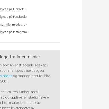
lg oss på LinkedIn ›
lg oss på Facebook ›
søk interimleder.no ›
lg oss på Instagram ›
logg fra Interimleder
imleder AS er et ledende selskap i
 som har spesialisert seg på
imledelse
og management for hire
 2001.
 hatt en jevn økning i antall
ag og opplever en stadig høyere
het i markedet for bruk av
aliserte leverandører av