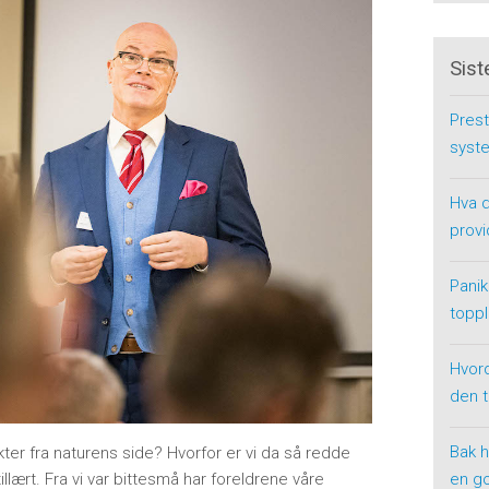
Sist
Prest
syste
Hva d
provi
Panik
toppl
Hvor
den 
Bak h
ykter fra naturens side? Hvorfor er vi da så redde
illært. Fra vi var bittesmå har foreldrene våre
en g