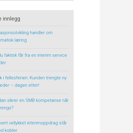
e innlegg
asjonsutvikling handler om
matisk læring
u faktisk får fra en interim service
der
k i fellesferien: Kunden trengte ny
eder – dagen etter!
dan sikrer en SMB kompetanse når
trengs?
vert vellykket interimoppdrag står
od kobler