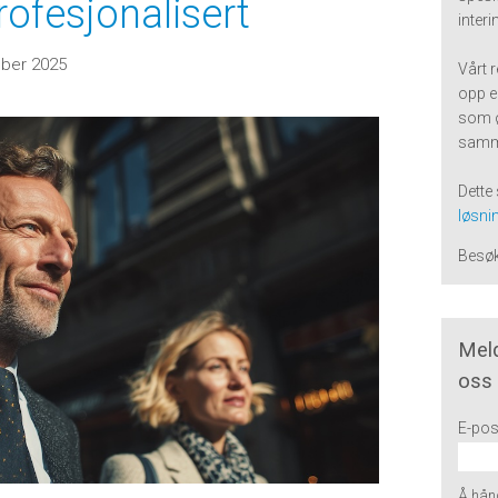
rofesjonalisert
inter
ber 2025
Vårt 
opp e
som 
samm
Dette 
løsnin
Besø
Meld
oss
E-pos
Å hånd