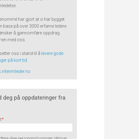
imledelse.
renommé har gjort at vi har bygget
n base på over 3000 erfarne ledere
ønsker å gjennomføre oppdrag
en med oss.
setter oss i stand til å
levere gode
ger på kort tid
.
k
interimleder.no
 deg på oppdateringer fra
t
*
tere dine personopplysninger riktig er