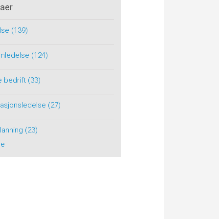
aer
lse
(139)
rimledelse
(124)
e bedrift
(33)
tasjonsledelse
(27)
planning
(23)
le