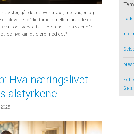
Tem
en svikter, går det ut over trivsel, motivasjon og
Lede
e opplever et dårlig forhold mellom ansatte og
fravær og i verste fall utbrenthet. Hva skjer når
Inte
yrret, og hva kan du gjøre med det?
Selg
pres
: Hva næringslivet
Exit 
Se al
sialstyrkene
 2025