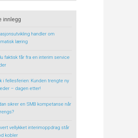
e innlegg
asjonsutvikling handler om
matisk læring
u faktisk får fra en interim service
der
k i fellesferien: Kunden trengte ny
eder – dagen etter!
dan sikrer en SMB kompetanse når
trengs?
vert vellykket interimoppdrag står
od kobler