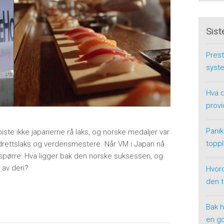
Sist
Prest
syste
Hva d
provi
Panik
piste ikke japanerne rå laks, og norske medaljer var
toppl
drettslaks og verdensmestere. Når VM i Japan nå
 spørre: Hva ligger bak den norske suksessen, og
t av den?
Hvor
den 
Bak h
en g