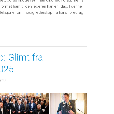
ett og vis fikk de rett. Han gikk ned i grad, men å
 formet ham til den lederen han er i dag. I denne
fleksjoner om modig lederskap fra hans foredrag
: Glimt fra
2025
2025