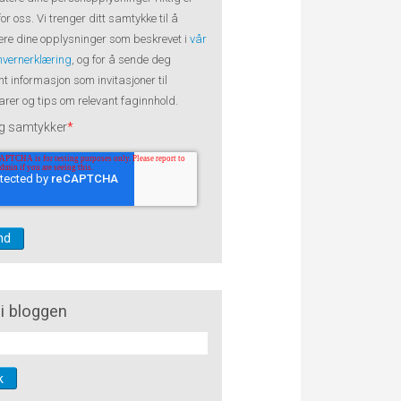
 for oss. Vi trenger ditt samtykke til å
re dine opplysninger som beskrevet i
vår
nvernerklæring
, og for å sende deg
nt informasjon som invitasjoner til
rer og tips om relevant faginnhold.
g samtykker
*
i bloggen
k