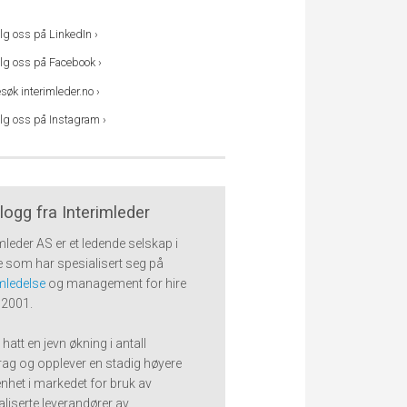
lg oss på LinkedIn ›
lg oss på Facebook ›
søk interimleder.no ›
lg oss på Instagram ›
logg fra Interimleder
imleder AS er et ledende selskap i
 som har spesialisert seg på
imledelse
og management for hire
 2001.
 hatt en jevn økning i antall
ag og opplever en stadig høyere
het i markedet for bruk av
aliserte leverandører av