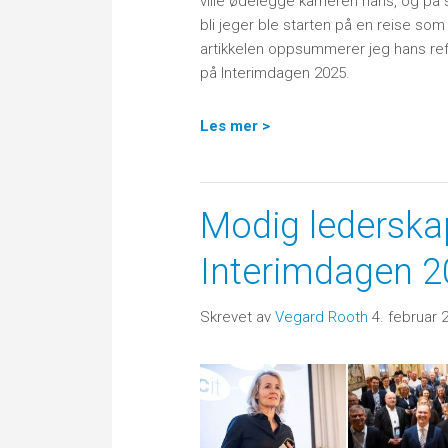
ville ødelegge karrieren hans, og på s
bli jeger ble starten på en reise som
artikkelen oppsummerer jeg hans re
på Interimdagen 2025.
Les mer >
Modig lederskap
Interimdagen 
Skrevet av
Vegard Rooth
4. februar 