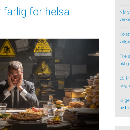
 farlig for helsa
Når y
verke
Konst
velge
Fire 
riktig
25 år
begre
Er ge
av be