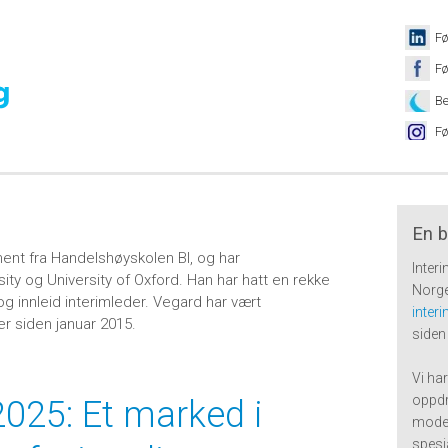
Fø
Fø
Be
Fø
En b
nt fra Handelshøyskolen BI, og har
Inter
sity og University of Oxford. Han har hatt en rekke
Norge
og innleid interimleder. Vegard har vært
inter
er siden januar 2015.
siden
Vi har
oppdr
2025: Et marked i
moden
spesi