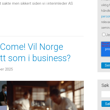
 sakte men sikkert siden vi i interimleder AS
viktig
håndte
perso
releva
semina
Je
Come! Vil Norge
rett som i business?
er 2025
Søk 
Sø