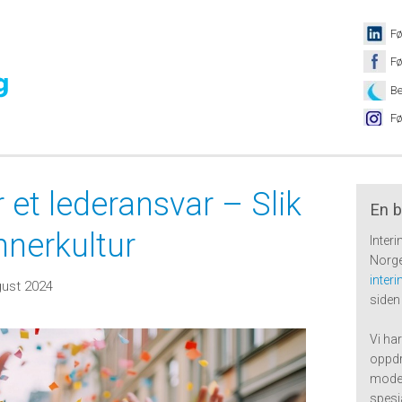
Fø
Fø
Be
Fø
r et lederansvar – Slik
En b
nnerkultur
Inter
Norge
inter
gust 2024
siden
Vi har
oppdr
moden
spesi