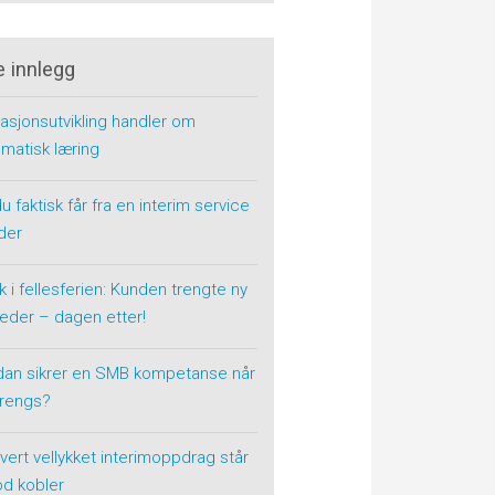
e innlegg
asjonsutvikling handler om
matisk læring
u faktisk får fra en interim service
der
k i fellesferien: Kunden trengte ny
eder – dagen etter!
dan sikrer en SMB kompetanse når
trengs?
vert vellykket interimoppdrag står
od kobler