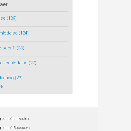
aer
lse
(139)
rimledelse
(124)
e bedrift
(33)
tasjonsledelse
(27)
planning
(23)
le
g oss på LinkedIn ›
g oss på Facebook ›