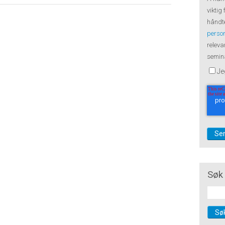
viktig
håndte
perso
releva
semina
Je
Søk 
Sø