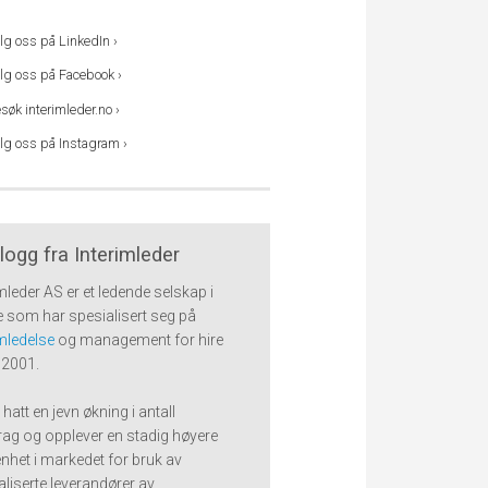
lg oss på LinkedIn ›
lg oss på Facebook ›
søk interimleder.no ›
lg oss på Instagram ›
logg fra Interimleder
imleder AS er et ledende selskap i
 som har spesialisert seg på
imledelse
og management for hire
 2001.
 hatt en jevn økning i antall
ag og opplever en stadig høyere
het i markedet for bruk av
aliserte leverandører av