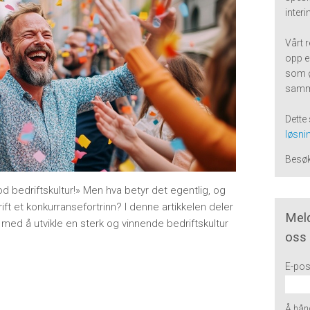
inter
Vårt 
opp e
som 
samm
Dette 
løsnin
Besø
d bedriftskultur!» Men hva betyr det egentlig, og
ift et konkurransefortrinn? I denne artikkelen deler
Meld
 med å utvikle en sterk og vinnende bedriftskultur
oss
E-pos
Å hånd