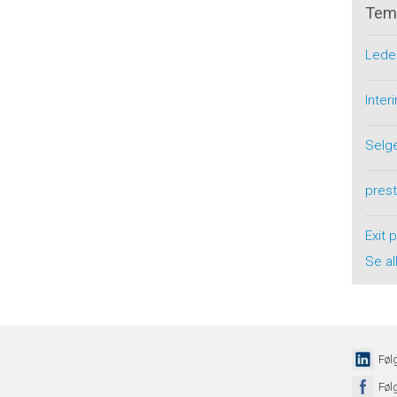
Tem
Lede
Inte
Selg
pres
Exit 
Se al
Føl
Føl