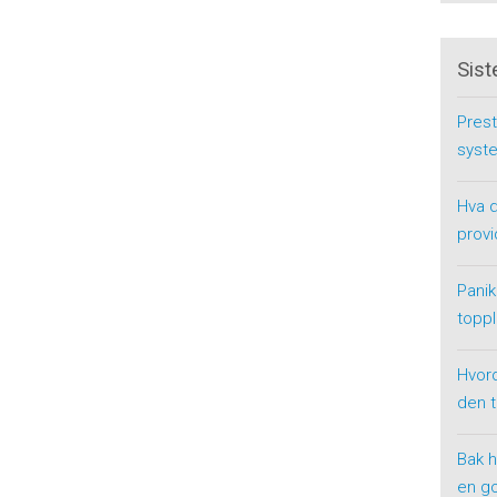
Sist
Prest
syste
Hva d
provi
Panik
toppl
Hvor
den 
Bak h
en g