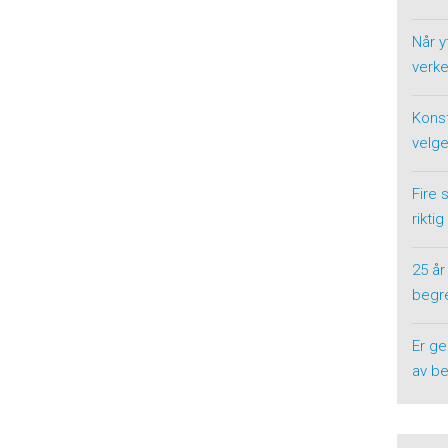
Når y
verke
Konst
velge
Fire 
riktig
25 år
begre
Er ge
av be