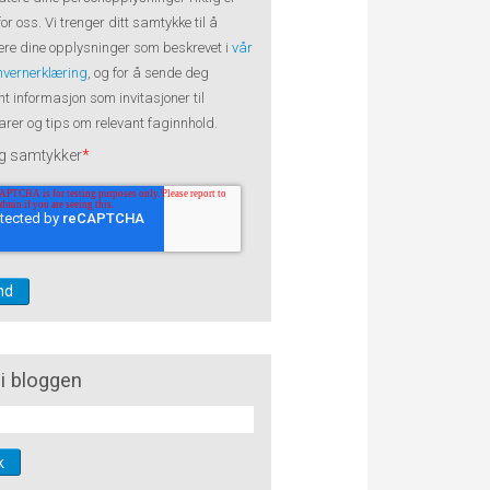
 for oss. Vi trenger ditt samtykke til å
re dine opplysninger som beskrevet i
vår
nvernerklæring
, og for å sende deg
nt informasjon som invitasjoner til
rer og tips om relevant faginnhold.
g samtykker
*
i bloggen
k