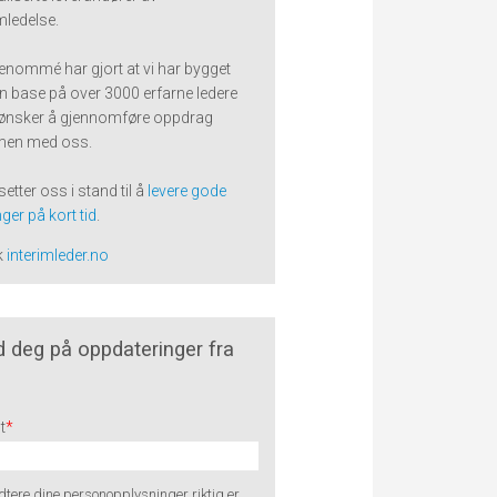
imledelse.
renommé har gjort at vi har bygget
n base på over 3000 erfarne ledere
ønsker å gjennomføre oppdrag
en med oss.
setter oss i stand til å
levere gode
ger på kort tid
.
k
interimleder.no
 deg på oppdateringer fra
t
*
tere dine personopplysninger riktig er