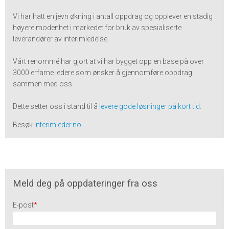
Vi har hatt en jevn økning i antall oppdrag og opplever en stadig
høyere modenhet i markedet for bruk av spesialiserte
leverandører av interimledelse.
Vårt renommé har gjort at vi har bygget opp en base på over
3000 erfarne ledere som ønsker å gjennomføre oppdrag
sammen med oss.
Dette setter oss i stand til å
levere gode løsninger på kort tid
.
Besøk
interimleder.no
Meld deg på oppdateringer fra oss
E-post
*