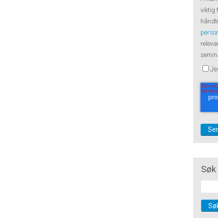
viktig
håndte
perso
releva
semina
Je
Søk 
Sø