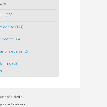
aer
lse
(139)
rimledelse
(124)
e bedrift
(33)
tasjonsledelse
(27)
planning
(23)
le
g oss på LinkedIn ›
g oss på Facebook ›