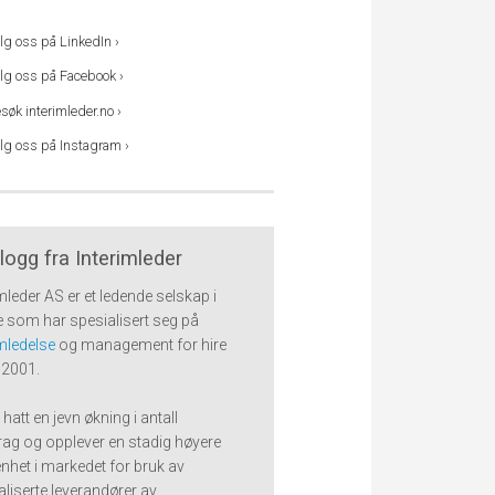
lg oss på LinkedIn ›
lg oss på Facebook ›
søk interimleder.no ›
lg oss på Instagram ›
logg fra Interimleder
imleder AS er et ledende selskap i
 som har spesialisert seg på
imledelse
og management for hire
 2001.
 hatt en jevn økning i antall
ag og opplever en stadig høyere
het i markedet for bruk av
aliserte leverandører av