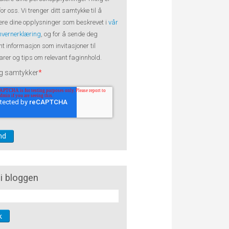
 for oss. Vi trenger ditt samtykke til å
re dine opplysninger som beskrevet i
vår
nvernerklæring
, og for å sende deg
nt informasjon som invitasjoner til
rer og tips om relevant faginnhold.
g samtykker
*
i bloggen
k