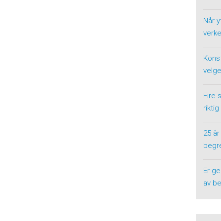
Når y
verke
Konst
velge
Fire 
riktig
25 år
begre
Er ge
av be