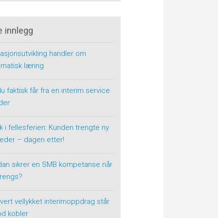
e innlegg
asjonsutvikling handler om
matisk læring
u faktisk får fra en interim service
der
k i fellesferien: Kunden trengte ny
eder – dagen etter!
dan sikrer en SMB kompetanse når
trengs?
vert vellykket interimoppdrag står
od kobler