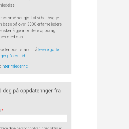
imledelse.
renommé har gjort at vi har bygget
n base på over 3000 erfarne ledere
ønsker å gjennomføre oppdrag
en med oss.
setter oss i stand til å
levere gode
ger på kort tid
.
k
interimleder.no
 deg på oppdateringer fra
t
*
tere dine personopplysninger riktig er