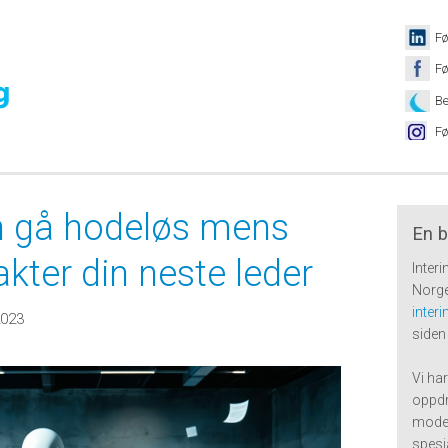
Fø
Fø
Be
Fø
en gå hodeløs mens
En b
kter din neste leder
Inter
Norge
inter
2023
siden
Vi har
oppdr
moden
spesi