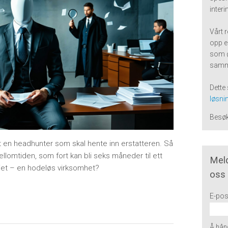
inter
Vårt 
opp e
som 
samm
Dette 
løsnin
Besø
t en headhunter som skal hente inn erstatteren. Så
ellomtiden, som fort kan bli seks måneder til ett
Meld
iet – en hodeløs virksomhet?
oss
E-pos
Å hånd