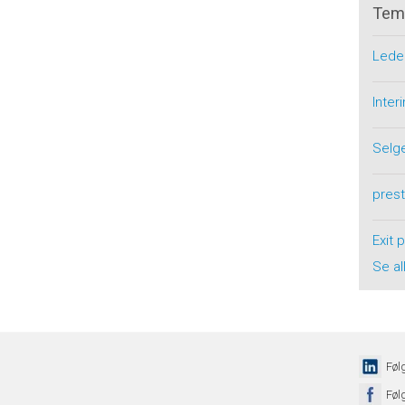
Tem
Lede
Inte
Selg
pres
Exit 
Se al
Føl
Føl