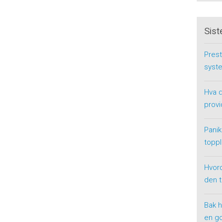
Sist
Prest
syste
Hva d
provi
Panik
toppl
Hvor
den 
Bak h
en g