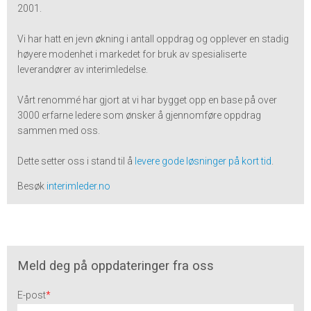
2001.
Vi har hatt en jevn økning i antall oppdrag og opplever en stadig
høyere modenhet i markedet for bruk av spesialiserte
leverandører av interimledelse.
Vårt renommé har gjort at vi har bygget opp en base på over
3000 erfarne ledere som ønsker å gjennomføre oppdrag
sammen med oss.
Dette setter oss i stand til å
levere gode løsninger på kort tid
.
Besøk
interimleder.no
Meld deg på oppdateringer fra oss
E-post
*