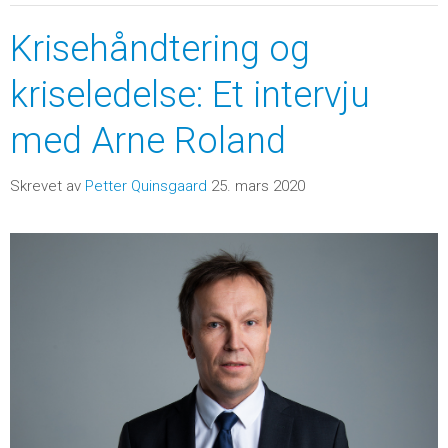
Krisehåndtering og
kriseledelse: Et intervju
med Arne Roland
Skrevet av
Petter Quinsgaard
25. mars 2020