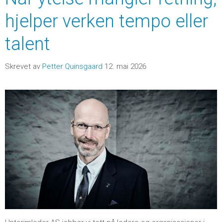
hjelper verken tempo eller
talent
Skrevet av
Petter Quinsgaard
12. mai 2026