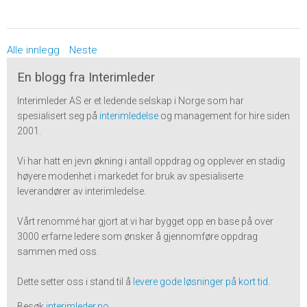
Alle innlegg
Neste
En blogg fra Interimleder
Interimleder AS er et ledende selskap i Norge som har
spesialisert seg på
interimledelse
og management for hire siden
2001.
Vi har hatt en jevn økning i antall oppdrag og opplever en stadig
høyere modenhet i markedet for bruk av spesialiserte
leverandører av interimledelse.
Vårt renommé har gjort at vi har bygget opp en base på over
3000 erfarne ledere som ønsker å gjennomføre oppdrag
sammen med oss.
Dette setter oss i stand til å
levere gode løsninger på kort tid
.
Besøk
interimleder.no