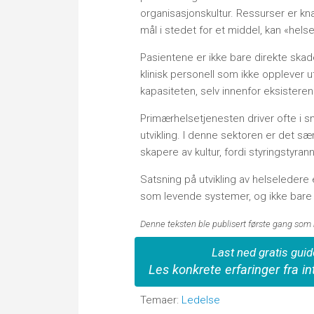
organisasjonskultur. Ressurser er kna
mål i stedet for et middel, kan «helse
Pasientene er ikke bare direkte ska
klinisk personell som ikke opplever ut
kapasiteten, selv innenfor eksisterend
Primærhelsetjenesten driver ofte i sm
utvikling. I denne sektoren er det sær
skapere av kultur, fordi styringstyran
Satsning på utvikling av helseledere 
som levende systemer, og ikke bare
Denne teksten ble publisert første gang som 
Last ned gratis guid
Les konkrete erfaringer fra i
Temaer:
Ledelse