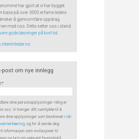
renommé har gjort at vi har bygget
n base på over 3000 erfarne ledere
ønsker å gjennomføre oppdrag
n med oss. Dette setter oss i stand
evere gode løsninger på kort tid
.
k
interimleder.no
-post om nye innlegg
t
*
tere dine personopplysninger riktig er
 for oss. Vi trenger ditt samtykke til å
re dine opplysninger som beskrevet i
vår
nvernerklæring
, og for å sende deg
nt informasjon som invitasjoner til
rer og tips om relevant faginnhold.