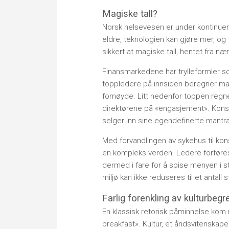
Magiske tall?
Norsk helsevesen er under kontinuerl
eldre, teknologien kan gjøre mer, og f
sikkert at magiske tall, hentet fra næ
Finansmarkedene har trylleformler so
toppledere på innsiden beregner ma
fornøyde. Litt nedenfor toppen regner
direktørene på «engasjement». Konsu
selger inn sine egendefinerte mantra
Med forvandlingen av sykehus til konse
en kompleks verden. Ledere forføres t
dermed i fare for å spise menyen i s
miljø kan ikke reduseres til et antall s
Farlig forenkling av kulturbegr
En klassisk retorisk påminnelse kom 
breakfast». Kultur, et åndsvitenskap