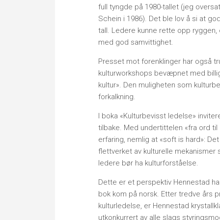
full tyngde på 1980-tallet (jeg overs
Schein i 1986). Det ble lov å si at g
tall. Ledere kunne rette opp ryggen, 
med god samvittighet.
Presset mot forenklinger har også tr
kulturworkshops bevæpnet med billige 
kultur». Den muligheten som kulturbegre
forkalkning.
I boka «Kulturbevisst ledelse» inviter
tilbake. Med undertittelen «fra ord 
erfaring, nemlig at «soft is hard»: De
flettverket av kulturelle mekanismer s
ledere bør ha kulturforståelse.
Dette er et perspektiv Hennestad ha
bok kom på norsk. Etter tredve års pr
kulturledelse, er Hennestad krystallkla
utkonkurrert av alle slags styringsmod