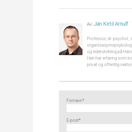
Jan Ketil Arnulf
Av:
Professor, dr. psychol., 
organisasjonspsykologi. 
og lederutvikling på Han
Han har erfaring som kons
privat og offentlig sektor
Fornavn
*
E-post
*