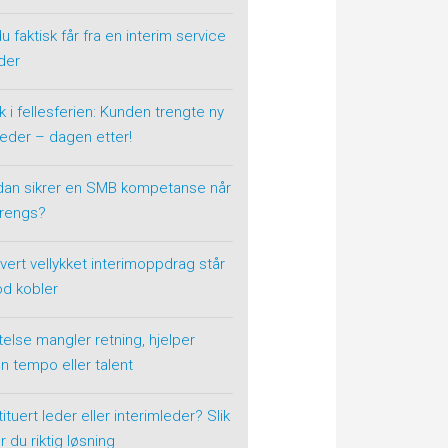
u faktisk får fra en interim service
der
k i fellesferien: Kunden trengte ny
eder – dagen etter!
dan sikrer en SMB kompetanse når
trengs?
vert vellykket interimoppdrag står
od kobler
telse mangler retning, hjelper
n tempo eller talent
ituert leder eller interimleder? Slik
r du riktig løsning