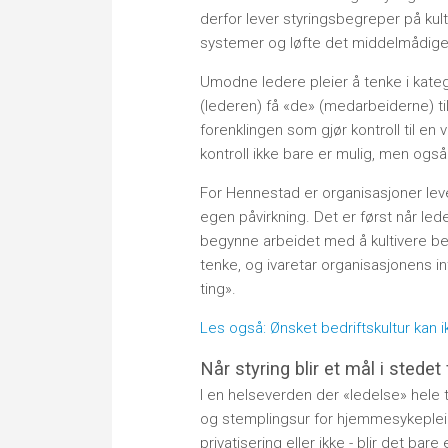
derfor lever styringsbegreper på kul
systemer og løfte det middelmådige t
Umodne ledere pleier å tenke i kateg
(lederen) få «de» (medarbeiderne) til 
forenklingen som gjør kontroll til en 
kontroll ikke bare er mulig, men også
For Hennestad er organisasjoner lev
egen påvirkning. Det er først når led
begynne arbeidet med å kultivere bed
tenke, og ivaretar organisasjonens 
ting».
Les også: Ønsket bedriftskultur kan 
Når styring blir et mål i stedet
I en helseverden der «ledelse» hele t
og stemplingsur for hjemmesykepleien
privatisering eller ikke - blir det ba