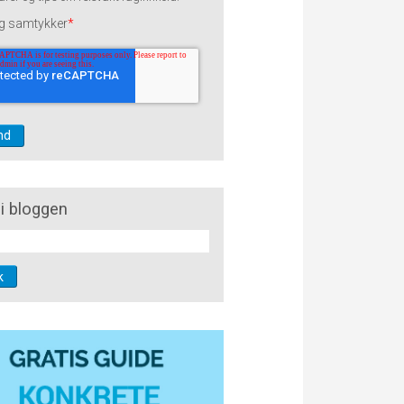
g samtykker
*
i bloggen
k