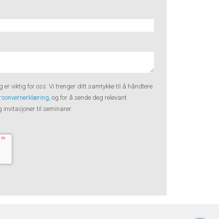
g er viktig for oss. Vi trenger ditt samtykke til å håndtere
rsonvernerklæring
, og for å sende deg relevant
invitasjoner til seminarer.