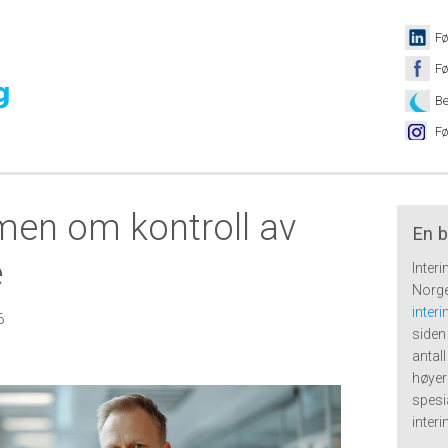
Fø
Fø
Be
Fø
en om kontroll av
En b
e
Inter
Norge
inter
6
siden 
antal
høyer
spesi
inter