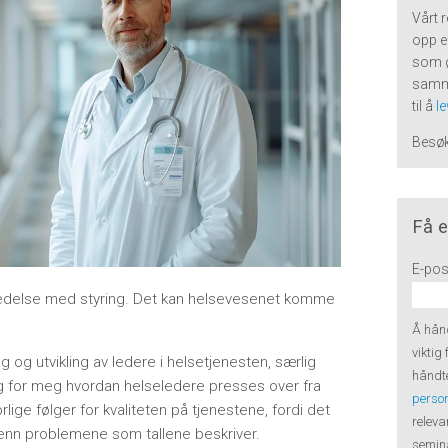
Vårt 
opp e
som 
samme
til å
l
Besø
Få e
E-pos
le ledelse med styring. Det kan helsevesenet komme
Å hånd
viktig
 og utvikling av ledere i helsetjenesten, særlig
håndte
ig for meg hvordan helseledere presses over fra
perso
rlige følger for kvaliteten på tjenestene, fordi det
releva
r enn problemene som tallene beskriver.
semina