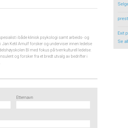
Selg
pres
Exit 
spesialist i både klinisk psykologi samt arbeids- og
Se al
Jan Ketil Arnulf forsker og underviser innen ledelse
delshøyskolen BI med fokus på tverrkulturell ledelse.
ulent og forsker fra et bredt utvalg av bedrifter i
.
Etternavn