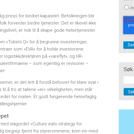
Je
ig press for bedret kapasitet. Befolkningen blir
olk forventer bedre tjenester. Det er likevel ikke
ringslivet, er nok til å skape gode helsetjenester:
m «Tobin’s Q» for å begrunne investeringer,
ntraer som «EVA» for å holde investorene
 logistikkdirektøren på «vareflyt», og HR-
lentfirmaene – som egentlig er revisorer –
Søk 
er.
rner, er det lett å forstå behovet for klare svar i
il å tro at tallene «er» virkeligheten, men står
Sø
tedet for maten. Et godt fungerende helsefaglig
tillingshjemler.
epet
med slagordet «Culture eats strategy for
elig begrep fjernt fra styrerommene, kom inn med