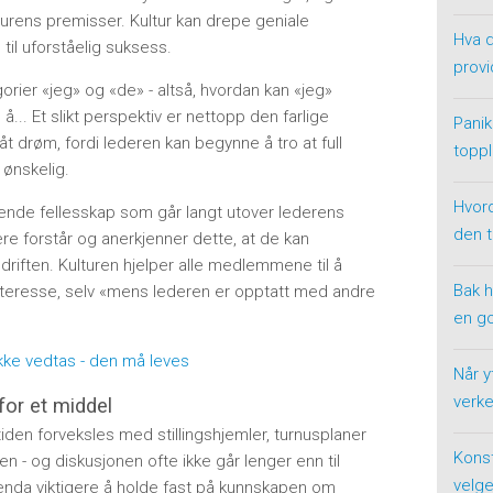
turens premisser. Kultur kan drepe geniale
Hva d
il uforståelig suksess.
provi
orier «jeg» og «de» - altså, hvordan kan «jeg»
å... Et slikt perspektiv er nettopp den farlige
Panik
våt drøm, fordi lederen kan begynne å tro at full
toppl
 ønskelig.
Hvor
ende fellesskap som går langt utover lederens
den 
ere forstår og anerkjenner dette, at de kan
riften. Kulturen hjelper alle medlemmene til å
Bak h
interesse, selv «mens lederen er opptatt med andre
en g
ikke vedtas - den må leves
Når y
verke
 for et middel
iden forveksles med stillingshjemler, turnusplaner
Konst
 - og diskusjonen ofte ikke går lenger enn til
velge
re enda viktigere å holde fast på kunnskapen om