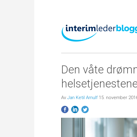
Den våte drømm
helsetjenesten
Av
Jan Ketil Arnulf
15. november 201