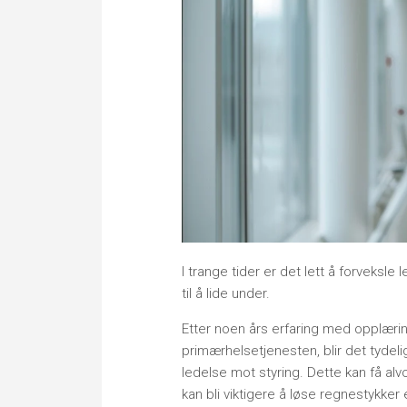
I trange tider er det lett å forveks
til å lide under.
Etter noen års erfaring med opplæring
primærhelsetjenesten, blir det tydel
ledelse mot styring. Dette kan få alvo
kan bli viktigere å løse regnestykke