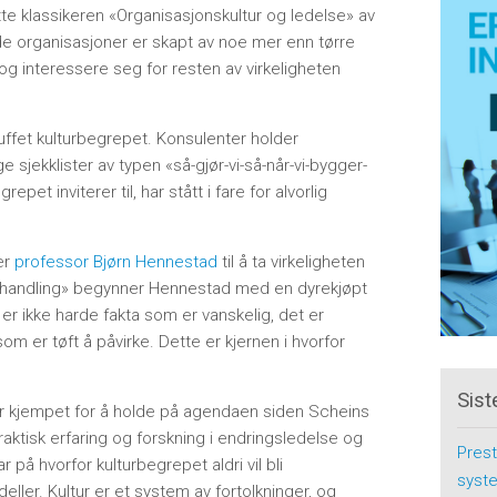
atte klassikeren «Organisasjonskultur og ledelse» av
ode organisasjoner er skapt av noe mer enn tørre
og interessere seg for resten av virkeligheten
uffet kulturbegrepet. Konsulenter holder
sjekklister av typen «så-gjør-vi-så-når-vi-bygger-
pet inviterer til, har stått i fare for alvorlig
er
professor Bjørn Hennestad
til å ta virkeligheten
til handling» begynner Hennestad med en dyrekjøpt
t er ikke harde fakta som er vanskelig, det er
om er tøft å påvirke. Dette er kjernen i hvorfor
Sist
r kjempet for å holde på agendaen siden Scheins
aktisk erfaring og forskning i endringsledelse og
Prest
r på hvorfor kulturbegrepet aldri vil bli
syste
eller. Kultur er et system av fortolkninger, og