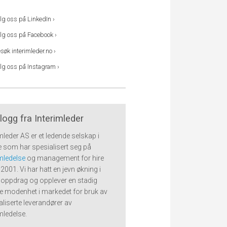
lg oss på LinkedIn ›
lg oss på Facebook ›
søk interimleder.no ›
lg oss på Instagram ›
logg fra Interimleder
imleder AS er et ledende selskap i
 som har spesialisert seg på
imledelse
og management for hire
2001. Vi har hatt en jevn økning i
l oppdrag og opplever en stadig
e modenhet i markedet for bruk av
aliserte leverandører av
imledelse.