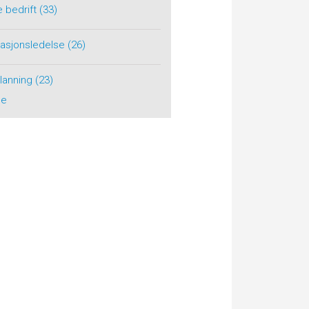
e bedrift
(33)
tasjonsledelse
(26)
planning
(23)
le