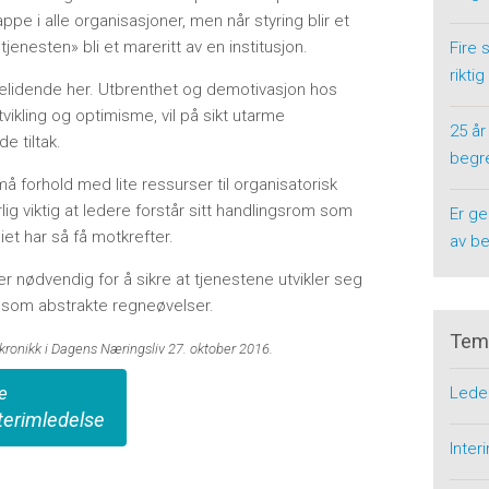
ppe i alle organisasjoner, men når styring blir et
tjenesten» bli et mareritt av en institusjon.
Fire 
riktig
delidende her. Utbrenthet og demotivasjon hos
vikling og optimisme, vil på sikt utarme
25 år
e tiltak.
begre
å forhold med lite ressurser til organisatorisk
lig viktig at ledere forstår sitt handlingsrom som
Er ge
niet har så få motkrefter.
av be
er nødvendig for å sikre at tjenestene utvikler seg
 som abstrakte regneøvelser.
Tem
kronikk i Dagens Næringsliv 27. oktober 2016.
e
Lede
nterimledelse
Inte