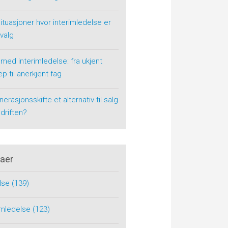
situasjoner hvor interimledelse er
 valg
 med interimledelse: fra ukjent
p til anerkjent fag
nerasjonsskifte et alternativ til salg
driften?
aer
lse
(139)
rimledelse
(123)