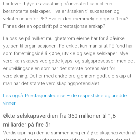
har levert høyere avkastning på investert kapital enn
børsnoterte selskaper. Hva er årsaken til suksessen og
veksten innenfor PE? Hva er den «hemmelige oppskriften»?
Finnes det en oppskrift på prestasjonseierskap?
La oss se på hvilket mulighetsrom eierne har for å påvirke
ytelsen til organisasjonen. Forenklet kan man si at PE-fond har
som forretningsidé å kjøpe, utvikle og selge selskaper. Mye
verdi kan skapes ved gode kjøps- og salgsprosesser, men det
er utviklingsdelen som har det største potensialet for
verdiøkning. Det er med andre ord gjennom godt eierskap at
man har det største verdiskapingspotensialet.
Les også: Prestasjonsledelse – de respektløse og uredde
vinner
Økte selskapsverdien fra 350 millioner til 1,8
milliarder på fire år
Verdiskapning i denne sammenheng er å øke aksjonærverdi når