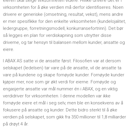
eieren skal selge virksomheten videre. Hvilke drivere det er i
virksomheten for å øke verdien må derfor identifiseres. Noen
drivere er generiske (omsetning, resultat, vekst), mens andre
er mer spesifikke for den enkelte virksomheten (kundelojalitet,
ledergruppe, forretningsmodell, konkurransefortrinn). Det bør
så legges en plan for verdiskapning som utnytter disse
driverne, og tar hensyn til balansen mellom kunder, ansatte og
eiere.
I ABAX AS satte vi de ansatte først. Filosofien var at dersom
selskapet (ledelsen) tar vare på de ansatte, vil de ansatte ta
vare på kundene og skape fornøyde kunder. Fornøyde kunder
kjøper mer, noe som gir økt verdi for eierne. Fornøyde og
engasjerte ansatte var mål nummer én i ABAX, og en viktig
verdidriver for virksomheten. I denne modellen var ikke
fornøyde eiere et mål i seg selv, men ble en konsekvens av å
fokusere på ansatte og kunder. Dette bidro sterkt til å øke
verdien på selskapet, som gikk fra 350 millioner til 1,8 milliarder
på drøyt 4 år.