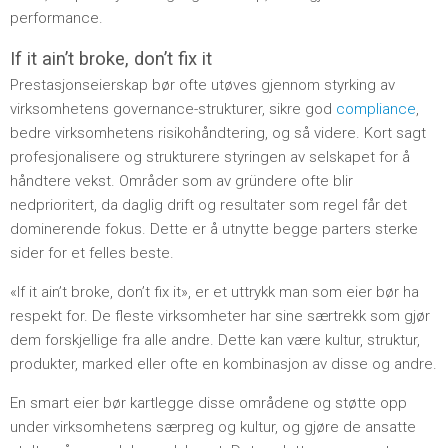
performance.
If it ain’t broke, don’t fix it
Prestasjonseierskap bør ofte utøves gjennom styrking av
virksomhetens governance-strukturer, sikre god
compliance
,
bedre virksomhetens risikohåndtering, og så videre. Kort sagt
profesjonalisere og strukturere styringen av selskapet for å
håndtere vekst. Områder som av gründere ofte blir
nedprioritert, da daglig drift og resultater som regel får det
dominerende fokus. Dette er å utnytte begge parters sterke
sider for et felles beste.
«If it ain’t broke, don’t fix it», er et uttrykk man som eier bør ha
respekt for. De fleste virksomheter har sine særtrekk som gjør
dem forskjellige fra alle andre. Dette kan være kultur, struktur,
produkter, marked eller ofte en kombinasjon av disse og andre.
En smart eier bør kartlegge disse områdene og støtte opp
under virksomhetens særpreg og kultur, og gjøre de ansatte