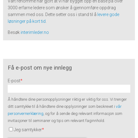
Vårt renommé har gjort at vi har bygget opp en base på over
3000 erfarne ledere som ønsker å gjennomføre oppdrag
sammen med oss. Dette setter oss i stand til å
levere gode
løsninger på kort tid
.
Besøk
interimleder.no
Få e-post om nye innlegg
E-post
*
Å håndtere dine personopplysninger riktig er viktig for oss. Vi trenger
ditt samtykke til å håndtere dine opplysninger som beskrevet i
vår
personvernerklæring
, og for å sende deg relevant informasjon som
invitasjoner til seminarer og tips om relevant faginnhold.
Jeg samtykker
*