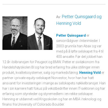
Petter Quinsgaard og
Av:
Henning Vold
Petter Quinsgaard
er
seniorrådgiver i Interimleder. I
2003 grunnla han Abax og var
med på å løfte selskapet fra 4 til
400 ansatte. Før det jobbet han
12 år i bilbransjen for Peugeot og BMW. Petter er siviløkonom fra
Handelshøyskolen BI og har bred erfaring fra ulike stillinger innen
produkt, kvalitetssystemer, salg og markedsføring.
Henning Vold
er
partner i private equity-selskapet Norvestor, hvor han har hatt
ansvaret for investeringer i mange av selskapets nøkkelbransjer. Han
har i sin karriere hatt fokus på vekstbedrifter innen IT-sektoren og har
erfaring som styreleder og styremedlem i en rekke selskaper.
Henning er utdannet ved Krigsskolen og har en MBA i teknologi og
finans fra University of Colorado Boulder.