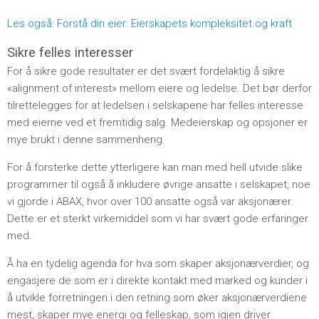
Les også: Forstå din eier: Eierskapets kompleksitet og kraft
Sikre felles interesser
For å sikre gode resultater er det svært fordelaktig å sikre
«alignment of interest» mellom eiere og ledelse. Det bør derfor
tilrettelegges for at ledelsen i selskapene har felles interesse
med eierne ved et fremtidig salg. Medeierskap og opsjoner er
mye brukt i denne sammenheng.
For å forsterke dette ytterligere kan man med hell utvide slike
programmer til også å inkludere øvrige ansatte i selskapet, noe
vi gjorde i ABAX, hvor over 100 ansatte også var aksjonærer.
Dette er et sterkt virkemiddel som vi har svært gode erfaringer
med.
Å ha en tydelig agenda for hva som skaper aksjonærverdier, og
engasjere de som er i direkte kontakt med marked og kunder i
å utvikle forretningen i den retning som øker aksjonærverdiene
mest, skaper mye energi og felleskap, som igjen driver