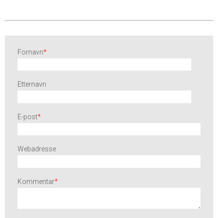
Fornavn
*
Etternavn
E-post
*
Webadresse
Kommentar
*