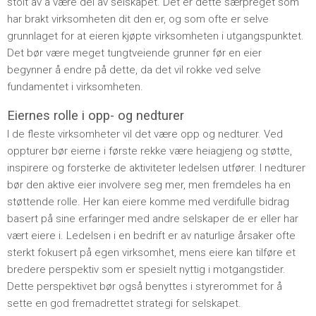
stolt av å være del av selskapet. Det er dette særpreget som
har brakt virksomheten dit den er, og som ofte er selve
grunnlaget for at eieren kjøpte virksomheten i utgangspunktet.
Det bør være meget tungtveiende grunner før en eier
begynner å endre på dette, da det vil rokke ved selve
fundamentet i virksomheten.
Eiernes rolle i opp- og nedturer
I de fleste virksomheter vil det være opp og nedturer. Ved
oppturer bør eierne i første rekke være heiagjeng og støtte,
inspirere og forsterke de aktiviteter ledelsen utfører. I nedturer
bør den aktive eier involvere seg mer, men fremdeles ha en
støttende rolle. Her kan eiere komme med verdifulle bidrag
basert på sine erfaringer med andre selskaper de er eller har
vært eiere i. Ledelsen i en bedrift er av naturlige årsaker ofte
sterkt fokusert på egen virksomhet, mens eiere kan tilføre et
bredere perspektiv som er spesielt nyttig i motgangstider.
Dette perspektivet bør også benyttes i styrerommet for å
sette en god fremadrettet strategi for selskapet.