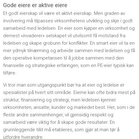
Gode eiere er aktive eiere
Et godt eierskap vil være et aktivt eierskap. Men graden av
involvering må tilpasses virksomhetens utvikling og skje i godt
samarbeid med ledelsen. En eier som kjøper en virksomhet og
dernest «invaderer» selskapet vil utvilsomt få motstand fra
ledelsen og skape grobunn for konflikter. En smart eier vil ta en
mer ydmyk tilnærming og arbeide sammen med ledelsen og få
den operative kompetansen til å jobbe sammen med den
finansielle og strategiske erfaringen, som en PE-eier typisk kan
tilføre.
Vi tror man som utgangspunkt bør ha at eier og ledelse er
spesialister på hvert sitt område. Eierne kan ofte bidra mest på
struktur, finansiering og strategi, men ledelsen kjenner
virksomheten, ansatte, kunder og markedet best. Her, som i de
fleste andre sammenhenger, vil gjensidig respekt og
samarbeid være viktig for å skape gode resultater. En
grunnleggende tillit må etableres, som gjør at man tør å
utfordre hverandre.