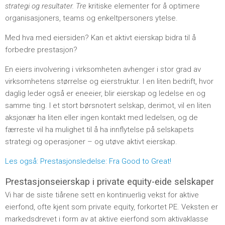
strategi og resultater.
Tre
kritiske elementer for å optimere
organisasjoners, teams og enkeltpersoners ytelse.
Med hva med eiersiden? Kan et aktivt eierskap bidra til å
forbedre prestasjon?
En eiers involvering i virksomheten avhenger i stor grad av
virksomhetens størrelse og eierstruktur. I en liten bedrift, hvor
daglig leder også er eneeier, blir eierskap og ledelse en og
samme ting. I et stort børsnotert selskap, derimot, vil en liten
aksjonær ha liten eller ingen kontakt med ledelsen, og de
færreste vil ha mulighet til å ha innflytelse på selskapets
strategi og operasjoner – og utøve aktivt eierskap.
Les også: Prestasjonsledelse: Fra Good to Great!
Prestasjonseierskap i private equity-eide selskaper
Vi har de siste tiårene sett en kontinuerlig vekst for aktive
eierfond, ofte kjent som private equity, forkortet PE. Veksten er
markedsdrevet i form av at aktive eierfond som aktivaklasse