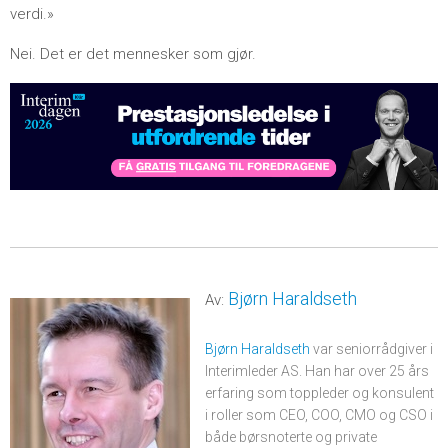
verdi.»
Nei. Det er det mennesker som gjør.
Bjørn Haraldseth
Av:
Bjørn Haraldseth
var seniorrådgiver i
Interimleder AS. Han har over 25 års
erfaring som toppleder og konsulent
i roller som CEO, COO, CMO og CSO i
både børsnoterte og private