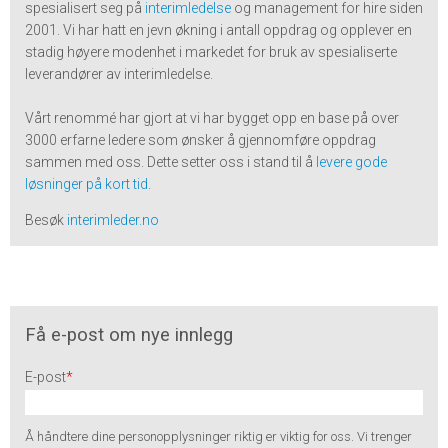
spesialisert seg på
interimledelse
og management for hire siden
2001. Vi har hatt en jevn økning i antall oppdrag og opplever en
stadig høyere modenhet i markedet for bruk av spesialiserte
leverandører av interimledelse.
Vårt renommé har gjort at vi har bygget opp en base på over
3000 erfarne ledere som ønsker å gjennomføre oppdrag
sammen med oss. Dette setter oss i stand til å
levere gode
løsninger på kort tid
.
Besøk
interimleder.no
Få e-post om nye innlegg
E-post
*
Å håndtere dine personopplysninger riktig er viktig for oss. Vi trenger