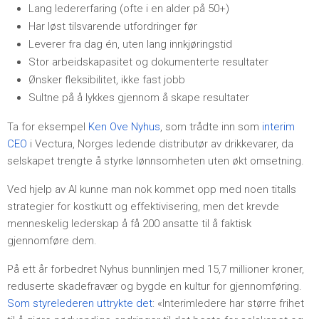
Lang ledererfaring (ofte i en alder på 50+)
Har løst tilsvarende utfordringer før
Leverer fra dag én, uten lang innkjøringstid
Stor arbeidskapasitet og dokumenterte resultater
Ønsker fleksibilitet, ikke fast jobb
Sultne på å lykkes gjennom å skape resultater
Ta for eksempel
Ken Ove Nyhus
, som trådte inn som
interim
CEO
i Vectura, Norges ledende distributør av drikkevarer, da
selskapet trengte å styrke lønnsomheten uten økt omsetning.
Ved hjelp av AI kunne man nok kommet opp med noen titalls
strategier for kostkutt og effektivisering, men det krevde
menneskelig lederskap å få 200 ansatte til å faktisk
gjennomføre dem.
På ett år forbedret Nyhus bunnlinjen med 15,7 millioner kroner,
reduserte skadefravær og bygde en kultur for gjennomføring.
Som styrelederen uttrykte det
: «Interimledere har større frihet