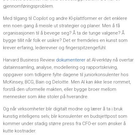
gjennomføringsproblem.
Med tilgang til Copilot og andre KI-plattformer er det enklere
enn noen gang å meisle ut strategier og planer. Men å få
organisasjonen til å bevege seg? Å ta de tunge valgene? Å
bygge tillit når folk er usikre? Det er fremdeles en kunst som
krever erfaring, lederevner og fingerspitzengefühl.
Harvard Business Review
dokumenterer
at AI-verktøy nå overtar
datainnsamling, analyse, modellering og rapportskriving,
oppgaver som tidligere fylte dagene til juniorkonsulenter hos
McKinsey, BCG, Bain og Deloitte. Men AI kan ikke lese rommet,
forstå den uformelle makten, eller bygge broer mellom
mennesker som ikke stoler på hverandre.
Og når virksomheter blir digitalt modne og lærer å ta i bruk
kunstig intelligens selv, blir konsulenter en budsjettpost som
kommer under stadig større press fra CFO-er som ønsker å
kutte kostnader.