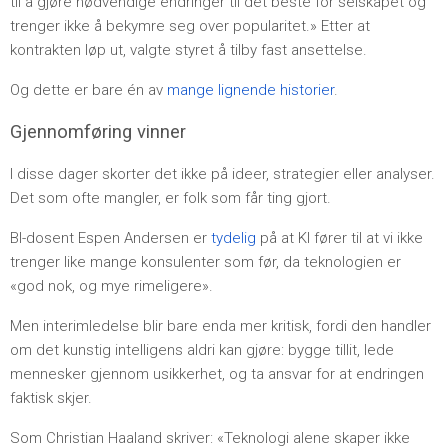
til å gjøre nødvendige endringer til det beste for selskapet og
trenger ikke å bekymre seg over popularitet.» Etter at
kontrakten løp ut, valgte styret å tilby fast ansettelse.
Og dette er bare én av
mange lignende historier
.
Gjennomføring vinner
I disse dager skorter det ikke på ideer, strategier eller analyser.
Det som ofte mangler, er folk som får ting gjort.
BI-dosent Espen Andersen er
tydelig
på at KI fører til at vi ikke
trenger like mange konsulenter som før, da teknologien er
«god nok, og mye rimeligere».
Men interimledelse blir bare enda mer kritisk, fordi den handler
om det kunstig intelligens aldri kan gjøre: bygge tillit, lede
mennesker gjennom usikkerhet, og ta ansvar for at endringen
faktisk skjer.
Som Christian Haaland skriver: «Teknologi alene skaper ikke