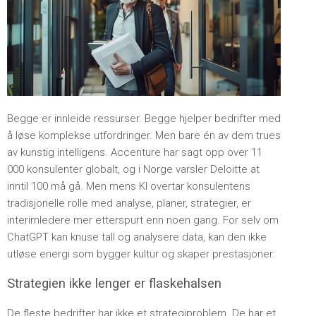
Begge er innleide ressurser. Begge hjelper bedrifter med
å løse komplekse utfordringer. Men bare én av dem trues
av kunstig intelligens. Accenture har sagt opp over 11
000 konsulenter globalt, og i Norge varsler Deloitte at
inntil 100 må gå. Men mens KI overtar konsulentens
tradisjonelle rolle med analyse, planer, strategier, er
interimledere mer etterspurt enn noen gang. For selv om
ChatGPT kan knuse tall og analysere data, kan den ikke
utløse energi som bygger kultur og skaper prestasjoner.
Strategien ikke lenger er flaskehalsen
De fleste bedrifter har ikke et strategiproblem. De har et