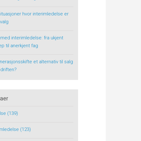
situasjoner hvor interimledelse er
 valg
 med interimledelse: fra ukjent
p til anerkjent fag
nerasjonsskifte et alternativ til salg
driften?
aer
lse
(139)
rimledelse
(123)