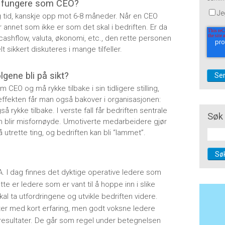
 å fungere som CEO?
Je
ng tid, kanskje opp mot 6-8 måneder. Når en CEO
er annet som ikke er som det skal i bedriften. Er da
ashflow, valuta, økonomi, etc., den rette personen
lt sikkert diskuteres i mange tilfeller.
lgene bli på sikt?
CEO og må rykke tilbake i sin tidligere stilling,
effekten får man også bakover i organisasjonen:
ykke tilbake. I verste fall får bedriften sentrale
Søk 
m blir misfornøyde. Umotiverte medarbeidere gjør
 utrette ting, og bedriften kan bli “lammet”.
Sø
A. I dag finnes det dyktige operative ledere som
te er ledere som er vant til å hoppe inn i slike
l ta utfordringene og utvikle bedriften videre.
er med kort erfaring, men godt voksne ledere
resultater. De går som regel under betegnelsen