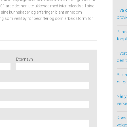
001 arbeidet han utelukkende med interimledelse. I sine
Hva d
re sine kunnskaper og erfaringer, blant annet om
provi
ing som verktøy for bedrifter og som arbeidsform for
Panik
toppl
Hvor
Etternavn
den 
Bak h
en g
Når y
verke
Konst
velge