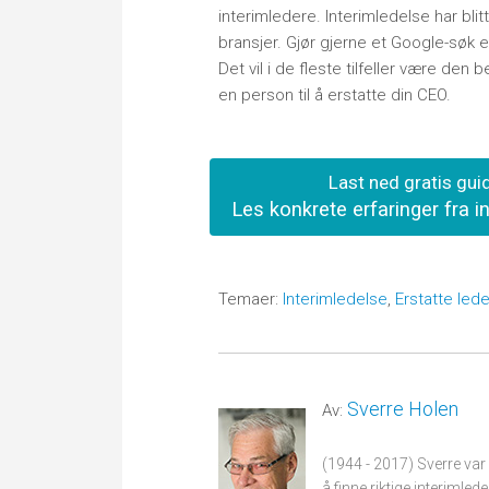
interimledere. Interimledelse har bl
bransjer. Gjør gjerne et Google-søk e
Det vil i de fleste tilfeller være den
en person til å erstatte din CEO.
Last ned gratis gui
Les konkrete erfaringer fra i
Temaer:
Interimledelse
,
Erstatte lede
Sverre Holen
Av:
(1944 - 2017) Sverre var
å finne riktige interimled