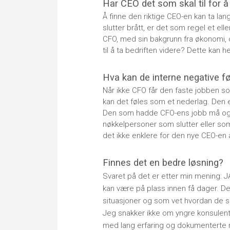
Har CEO det som skal til for
Å finne den riktige CEO-en kan ta la
slutter brått, er det som regel et ell
CFO, med sin bakgrunn fra økonomi, c
til å ta bedriften videre? Dette kan he
Hva kan de interne negative fø
Når ikke CFO får den faste jobben som 
kan det føles som et nederlag. Den 
Den som hadde CFO-ens jobb må også r
nøkkelpersoner som slutter eller so
det ikke enklere for den nye CEO-en å
Finnes det en bedre løsning?
Svaret på det er etter min mening: J
kan være på plass innen få dager. Det
situasjoner og som vet hvordan de ska
Jeg snakker ikke om yngre konsulent
med lang erfaring og dokumenterte 