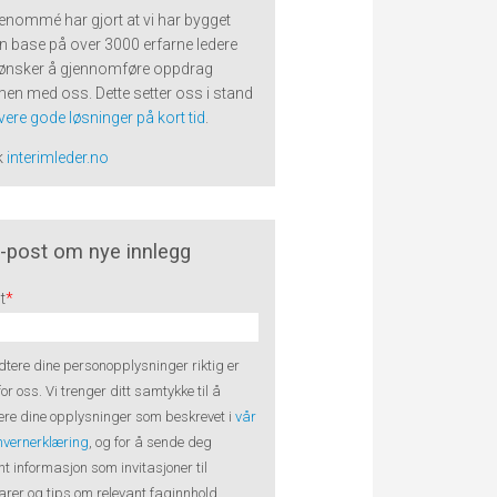
renommé har gjort at vi har bygget
n base på over 3000 erfarne ledere
ønsker å gjennomføre oppdrag
n med oss. Dette setter oss i stand
evere gode løsninger på kort tid
.
k
interimleder.no
-post om nye innlegg
t
*
tere dine personopplysninger riktig er
 for oss. Vi trenger ditt samtykke til å
re dine opplysninger som beskrevet i
vår
nvernerklæring
, og for å sende deg
nt informasjon som invitasjoner til
rer og tips om relevant faginnhold.