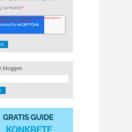
g samtykker
*
i bloggen
k