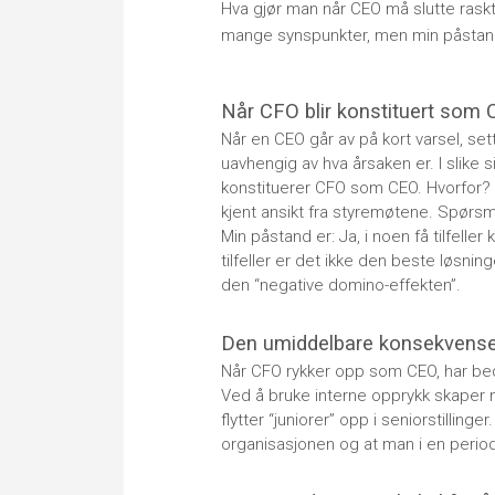
Hva gjør man når CEO må slutte ras
mange synspunkter, men min påstand 
Når CFO blir konstituert som
Når en CEO går av på kort varsel, sette
uavhengig av hva årsaken er. I slike s
konstituerer CFO som CEO. Hvorfor? S
kjent ansikt fra styremøtene. Spørsm
Min påstand er: Ja, i noen få tilfelle
tilfeller er det ikke den beste løsni
den “negative domino-effekten”.
Den umiddelbare konsekvensen
Når CFO rykker opp som CEO, har bed
Ved å bruke interne opprykk skaper 
flytter “juniorer” opp i seniorstilling
organisasjonen og at man i en periode