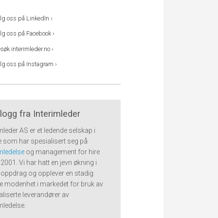
lg oss på LinkedIn ›
lg oss på Facebook ›
søk interimleder.no ›
lg oss på Instagram ›
logg fra Interimleder
imleder AS er et ledende selskap i
 som har spesialisert seg på
imledelse
og management for hire
2001. Vi har hatt en jevn økning i
l oppdrag og opplever en stadig
e modenhet i markedet for bruk av
aliserte leverandører av
imledelse.