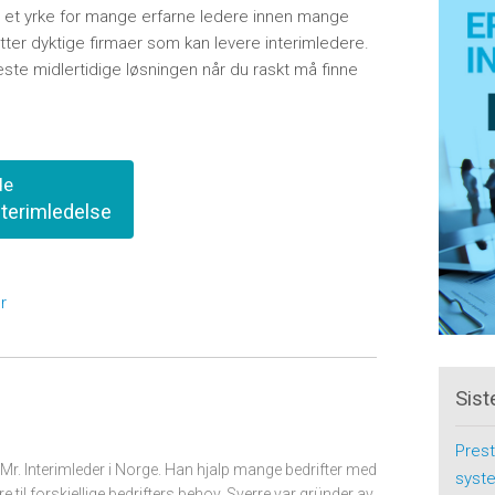
itt et yrke for mange erfarne ledere innen mange
tter dyktige firmaer som kan levere interimledere.
 beste midlertidige løsningen når du raskt må finne
de
nterimledelse
r
Sist
Prest
 Mr. Interimleder i Norge. Han hjalp mange bedrifter med
syste
ere til forskjellige bedrifters behov. Sverre var gründer av