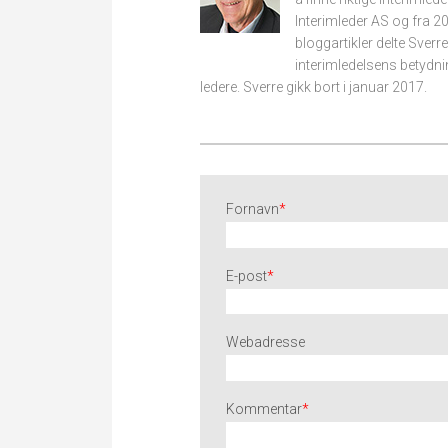
Interimleder AS og fra 2
bloggartikler delte Sver
interimledelsens betydn
ledere. Sverre gikk bort i januar 2017.
Fornavn
*
E-post
*
Webadresse
Kommentar
*