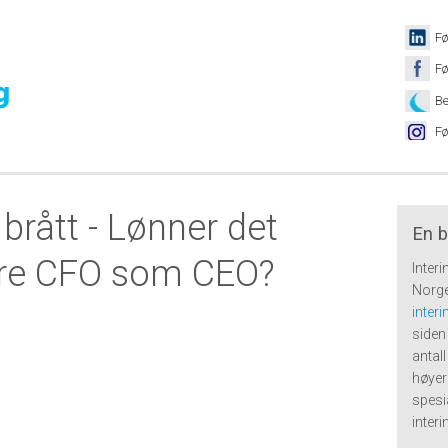
Fø
Fø
Be
Fø
brått - Lønner det
En b
ere CFO som CEO?
Inter
Norge
inter
siden 
antal
høyer
spesi
inter