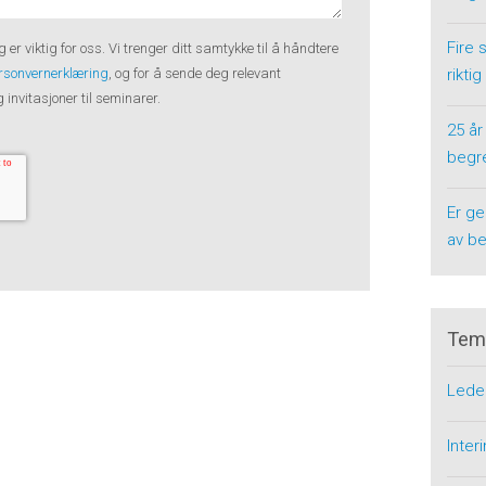
Fire 
g er viktig for oss. Vi trenger ditt samtykke til å håndtere
riktig
rsonvernerklæring
, og for å sende deg relevant
invitasjoner til seminarer.
25 år
begre
Er ge
av be
Tem
Lede
Inte