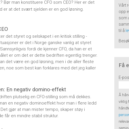
kt? Bør man konstituere CFO som CEO? Her er det
Vårt 
er at det svært sjelden er en god løsning.
opp e
som 
samme
 CEO
til å
l
r det styret og selskapet i en kritisk stilling -
Besø
ituasjoner er det i Norge ganske vanlig at styret
annsynligvis fordi de kjenner CFO, da han er et
ålet er om det er dette bedriften egentlig trenger.
r kan det være en god løsning, men i de aller fleste
Få e
ngen, noe som best kan forklares med det jeg kaller
E-pos
: En negativ domino-effekt
Å hånd
riften plutselig en CFO-stilling som må dekkes.
viktig
man en negativ dominoeffekt hvor man i flere ledd
håndte
er. Det gjør at man mister tempo, skaper støy i
perso
 får en mindre stabil struktur.
releva
semina