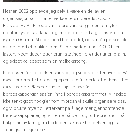
Høsten 2002 opplevde jeg selv å være en del av en
organisasjon som måtte iverksette sin beredskapsplan.
Bilskipet HUAL Europe var i store vanskeligheter i en tyfon
utenfor kysten av Japan og endte opp med å grunnstøte på
øya Izu Oshima. Alle om bord ble reddet, og kun én person ble
skadet med et brukket ben. Skipet hadde rundt 4 000 biler i
lasten. Noen dager etter grunnstøtingen brøt det ut en brann,
og skipet kollapset som en melkekartong.
Interessen for hendelsen var stor, og vi forsto etter hvert at vår
nøye forberedte beredskapsplan ikke fungerte etter hensikten
da vi hadde NRK nesten inne i hjertet av vår
beredskapsorganisasjon, inne i beredskapsrommet. Vi hadde
ikke tenkt godt nok gjennom hvordan vi skulle organisere oss,
og vi brukte mye tid i etterkant på å lage mer gjennomtenkte
beredskapsplaner, og vi trente på dem og forbedret dem på
bakgrunn av læring fra både den faktiske hendelsen og fra
treningssituasjonene.