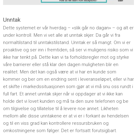
Unntak
Dette systemet er vår hverdag – «slik går no dagan» – og alt er
under kontroll. Men vi vet alle at unntak skjer. Da går vi fra
normaltilstand til unntakstilstand. Unntak er så mangt. Om vi er
proaktive og ser inn i fremtiden, så ser vi muligens risiko som vi
ikke har tenkt på. Dette kan vi ta forholdsregler mot og styrke
våre barrierer eller stå klar den dagen muligheten blir en
realitet. Men det kan også være at vi har en kunde som
kommer og ber om en endring sent i leveranseløpet, eller vi har
et skifte i markedssituasjonen som gjør at vi må snu oss rundt i
full fart. Et annet unntak skjer når vi oppdager at vi ikke kan
holde det vi lovet kunden og må ta den sure telefonen og be
om tilgivelse og tillatelse til å levere noe annet. Likheten
mellom alle disse unntakene er at vi er i forkant av hendelsen
og til en viss grad kan kontrollere ressursbruken og
omkostningene som følger. Det er fortsatt forutsigbart.