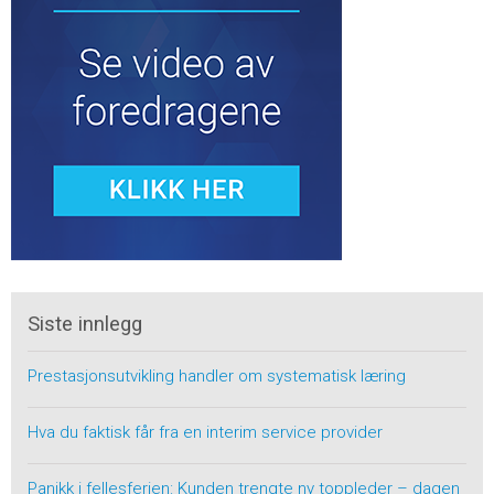
Siste innlegg
Prestasjonsutvikling handler om systematisk læring
Hva du faktisk får fra en interim service provider
Panikk i fellesferien: Kunden trengte ny toppleder – dagen