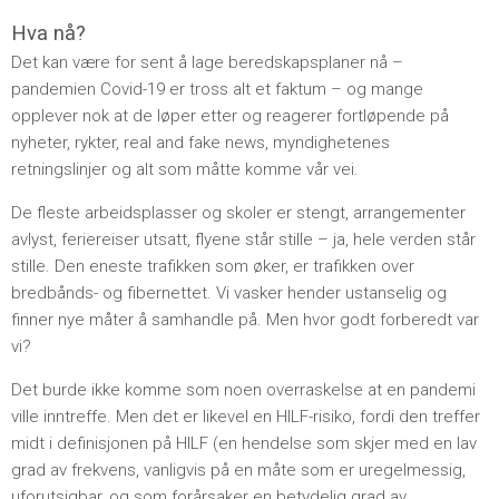
Hva nå?
Det kan være for sent å lage beredskapsplaner nå –
pandemien Covid-19 er tross alt et faktum – og mange
opplever nok at de løper etter og reagerer fortløpende på
nyheter, rykter, real and fake news, myndighetenes
retningslinjer og alt som måtte komme vår vei.
De fleste arbeidsplasser og skoler er stengt, arrangementer
avlyst, feriereiser utsatt, flyene står stille – ja, hele verden står
stille. Den eneste trafikken som øker, er trafikken over
bredbånds- og fibernettet. Vi vasker hender ustanselig og
finner nye måter å samhandle på. Men hvor godt forberedt var
vi?
Det burde ikke komme som noen overraskelse at en pandemi
ville inntreffe. Men det er likevel en HILF-risiko, fordi den treffer
midt i definisjonen på HILF (en hendelse som skjer med en lav
grad av frekvens, vanligvis på en måte som er uregelmessig,
uforutsigbar, og som forårsaker en betydelig grad av