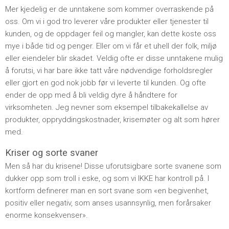
Mer kjedelig er de unntakene som kommer overraskende på
oss. Om vi i god tro leverer våre produkter eller tjenester til
kunden, og de oppdager feil og mangler, kan dette koste oss
mye i både tid og penger. Eller om vi får et uhell der folk, miljø
eller eiendeler blir skadet. Veldig ofte er disse unntakene mulig
å forutsi, vi har bare ikke tatt våre nødvendige forholdsregler
eller gjort en god nok jobb før vi leverte til kunden. Og ofte
ender de opp med å bli veldig dyre å håndtere for
virksomheten. Jeg nevner som eksempel tilbakekallelse av
produkter, oppryddingskostnader, krisemøter og alt som hører
med.
Kriser og sorte svaner
Men så har du krisene! Disse uforutsigbare sorte svanene som
dukker opp som troll i eske, og som vi IKKE har kontroll på. I
kortform definerer man en sort svane som «en begivenhet,
positiv eller negativ, som anses usannsynlig, men forårsaker
enorme konsekvenser».