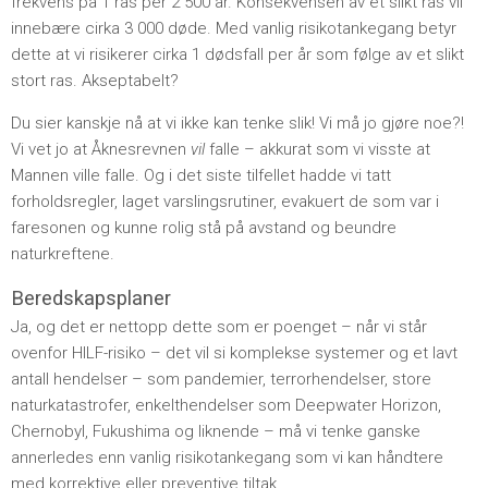
frekvens på 1 ras per 2 500 år. Konsekvensen av et slikt ras vil
innebære cirka 3 000 døde. Med vanlig risikotankegang betyr
dette at vi risikerer cirka 1 dødsfall per år som følge av et slikt
stort ras. Akseptabelt?
Du sier kanskje nå at vi ikke kan tenke slik! Vi må jo gjøre noe?!
Vi vet jo at Åknesrevnen
vil
falle – akkurat som vi visste at
Mannen ville falle. Og i det siste tilfellet hadde vi tatt
forholdsregler, laget varslingsrutiner, evakuert de som var i
faresonen og kunne rolig stå på avstand og beundre
naturkreftene.
Beredskapsplaner
Ja, og det er nettopp dette som er poenget – når vi står
ovenfor HILF-risiko – det vil si komplekse systemer og et lavt
antall hendelser – som pandemier, terrorhendelser, store
naturkatastrofer, enkelthendelser som Deepwater Horizon,
Chernobyl, Fukushima og liknende – må vi tenke ganske
annerledes enn vanlig risikotankegang som vi kan håndtere
med korrektive eller preventive tiltak.