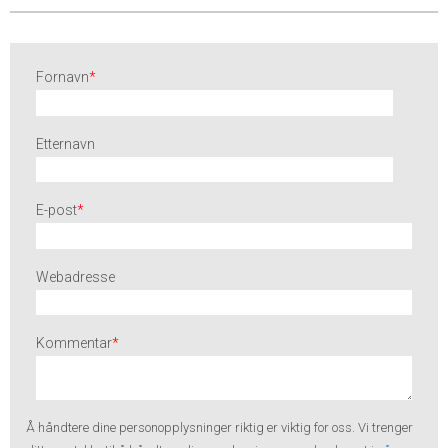
Fornavn
*
Etternavn
E-post
*
Webadresse
Kommentar
*
Å håndtere dine
personopplysninger
riktig er viktig for oss. Vi trenger