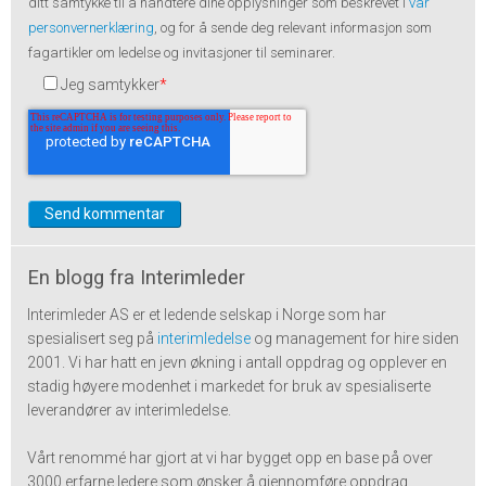
ditt samtykke til å håndtere dine opplysninger som beskrevet i
vår
personvernerklæring
, og for å sende deg relevant informasjon som
fagartikler om ledelse og invitasjoner til seminarer.
Jeg samtykker
*
En blogg fra Interimleder
Interimleder AS er et ledende selskap i Norge som har
spesialisert seg på
interimledelse
og management for hire siden
2001. Vi har hatt en jevn økning i antall oppdrag og opplever en
stadig høyere modenhet i markedet for bruk av spesialiserte
leverandører av interimledelse.
Vårt renommé har gjort at vi har bygget opp en base på over
3000 erfarne ledere som ønsker å gjennomføre oppdrag