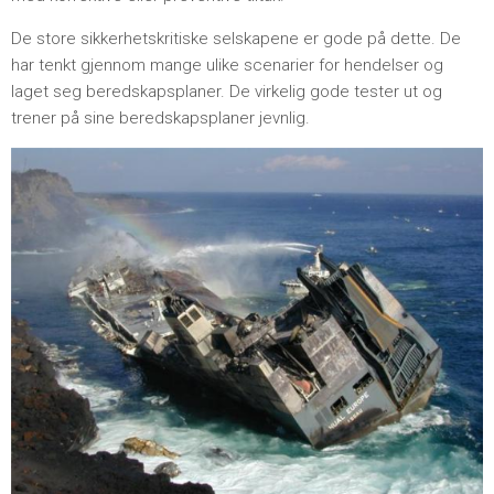
De store sikkerhetskritiske selskapene er gode på dette. De
har tenkt gjennom mange ulike scenarier for hendelser og
laget seg beredskapsplaner. De virkelig gode tester ut og
trener på sine beredskapsplaner jevnlig.