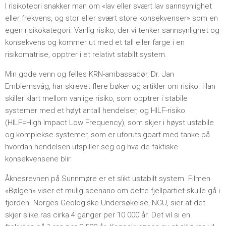
I risikoteori snakker man om «lav eller svært lav sannsynlighet
eller frekvens, og stor eller svært store konsekvenser» som en
egen risikokategori. Vanlig risiko, der vi tenker sannsynlighet og
konsekvens og kommer ut med et tall eller farge i en
risikomatrise, opptrer i et relativt stabilt system.
Min gode venn og felles KRN-ambassadør, Dr. Jan
Emblemsvåg, har skrevet flere bøker og artikler om risiko. Han
skiller klart mellom vanlige risiko, som opptrer i stabile
systemer med et høyt antall hendelser, og HILF-risiko
(HILF=High Impact Low Frequency), som skjer i høyst ustabile
og komplekse systemer, som er uforutsigbart med tanke på
hvordan hendelsen utspiller seg og hva de faktiske
konsekvensene blir.
Åknesrevnen på Sunnmøre er et slikt ustabilt system. Filmen
«Bølgen» viser et mulig scenario om dette fjellpartiet skulle gå i
fjorden. Norges Geologiske Undersøkelse, NGU, sier at det
skjer slike ras cirka 4 ganger per 10 000 år. Det vil si en